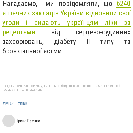
Нагадаємо, ми повідомляли, що
6240
аптечних закладів України відновили свої
угоди і видають українцям ліки за
рецептами
від серцево-судинних
захворювань, діабету ІІ типу та
бронхіальної астми.
Якщо ви помітили помилку, виділіть необхідний текст і натисніть Ctrl + Enter, щоб
повідомити про це редакцію
#МОЗ
#ліки
Ірина Бречко