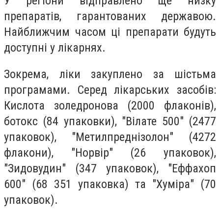
У регіони відправлено ще низку
препаратів, гарантованих державою.
Найближчим часом ці препарати будуть
доступні у лікарнях.
Зокрема, ліки закуплено за шістьма
програмами. Серед лікарських засобів:
Кислота золедронова (2000 флаконів),
ботокс (84 упаковки), "Вілате 500" (2477
упаковок), "Метилпреднізолон" (4272
флакони), "Норвір" (26 упаковок),
"Зидовудин" (347 упаковок), "Еффахоп
600" (68 351 упаковка) та "Хуміра" (70
упаковок).