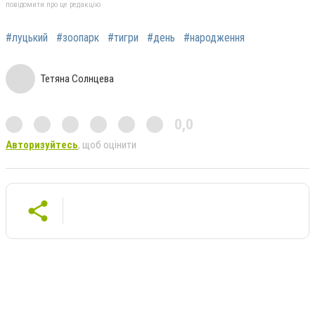
повідомити про це редакцію
#луцький
#зоопарк
#тигри
#день
#народження
Тетяна Солнцева
0,0
Авторизуйтесь
, щоб оцінити