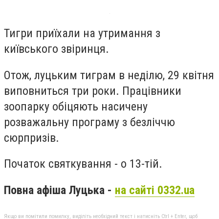
Тигри приїхали на утримання з
київського звіринця.
Отож, луцьким тиграм в неділю, 29 квітня
виповниться три роки. Працівники
зоопарку обіцяють насичену
розважальну програму з безліччю
сюрпризів.
Початок святкування - о 13-тій.
Повна афіша Луцька -
на сайті 0332.ua
Якщо ви помітили помилку, виділіть необхідний текст і натисніть Ctrl + Enter, щоб