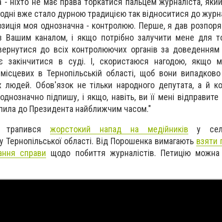
 - ніхто не має права торкатися пальцем журналіста, який
годні вже стало дурною традицією так відноситися до журн
Позиція моя однозначна - контролюю. Перше, я дав розпор
з Вашим каналом, і якщо потрібно залучити мене для т
вернутися до всіх контролюючих органів за доведенням
ає закінчитися в суді. І, скористаюся нагодою, якщо 
місцевих в Тернопільській області, щоб вони випадков
 людей. Обов'язок не тільки народного депутата, а й к
днозначно підпишу, і якщо, навіть, ви її мені відправите 
апила до Президента найближчим часом."
ня трапився
жорстокий напад на медійників
у сел
у Тернопільської області. Від Порошенка вимагають
взяти 
ання справи
щодо побиття журналістів. Петицію можна 