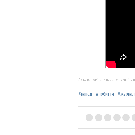
Якщо ви помітили помилку, виділіть нео
#напад
#побиття
#журнал