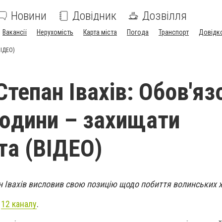
Новини
Довідник
Дозвілля
Вакансії
Нерухомість
Карта міста
Погода
Транспорт
Довідк
ВІДЕО)
Степан Івахів: Обов'яз
юдини – захищати
та (ВІДЕО)
 Івахів висловив свою позицію щодо побиття волинських ж
і
12 каналу
.