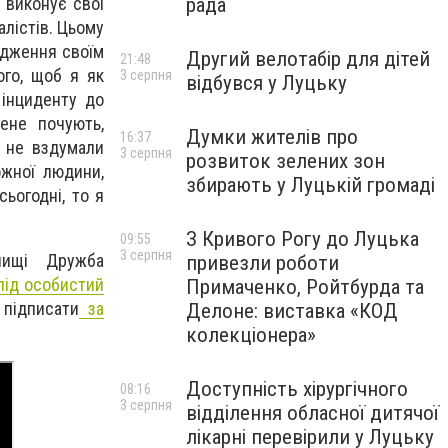
рада
 виконує свої
алістів. Цьому
ядження своїм
Другий велотабір для дітей
21:48
ого, щоб я як
3 серпня
відбувся у Луцьку
 інциденту до
мене почують,
Думки жителів про
16:37
о не вздумали
3 серпня
розвиток зелених зон
ожної людини,
збирають у Луцькій громаді
сьогодні, то я
З Кривого Рогу до Луцька
09:55
3 серпня
ищі Дружба
привезли роботи
під особистий
Примаченко, Ройтбурда та
підписати
за
Делоне: виставка «КОД
колекціонера»
Доступність хірургічного
08:16
3 серпня
відділення обласної дитячої
лікарні перевірили у Луцьку