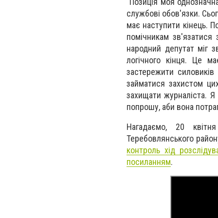
"Позиція моя однозначна
службові обов'язки. Сьо
має наступити кінець. 
помічникам зв'язатися 
народний депутат міг з
логічного кінця. Це м
застережити силовиків 
займатися захистом цих
захищати журналіста. Я о
попрошу, аби вона потр
Нагадаємо, 20 квіт
Теребовлянського район
контроль хід розслідув
посиланням
.