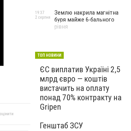
Землю накрила магнітна
19:37
2 серпня
буря майже 6-бального
рівня
ТОП НОВИНИ
ЄС виплатив Україні 2,5
млрд євро — коштів
вистачить на оплату
понад 70% контракту на
Gripen
 оцінити
Генштаб ЗСУ