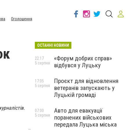
ова
Оголошення
ОСТАННІ НОВИНИ
ок
«Форум добрих справ»
22:17
5 серпня
відбувся у Луцьку
Проєкт для відновлення
17:05
5 серпня
ветеранів запускають у
Луцькій громаді
урналістів.
Авто для евакуації
07:00
5 серпня
поранених військових
передала Луцька міська