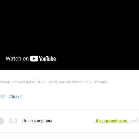
бхідний текст і натисніть Ctrl + Enter, щоб повідомити про це редакцію
іст
#Івахів
0,0
Оцініть першим
Авторизуйтесь
, щоб