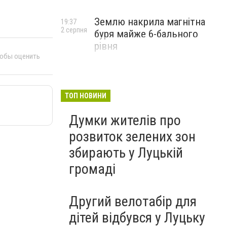
Землю накрила магнітна
19:37
2 серпня
буря майже 6-бального
рівня
тобы оценить
ТОП НОВИНИ
Думки жителів про
розвиток зелених зон
збирають у Луцькій
громаді
Другий велотабір для
дітей відбувся у Луцьку