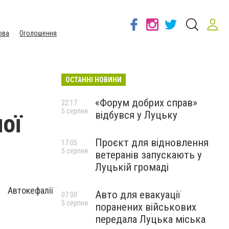
ова
Оголошення
ОСТАННІ НОВИНИ
«Форум добрих справ»
22:17
5 серпня
відбувся у Луцьку
ої
Проєкт для відновлення
17:05
5 серпня
ветеранів запускають у
Луцькій громаді
 Автокефалії
Авто для евакуації
07:00
5 серпня
поранених військових
передала Луцька міська