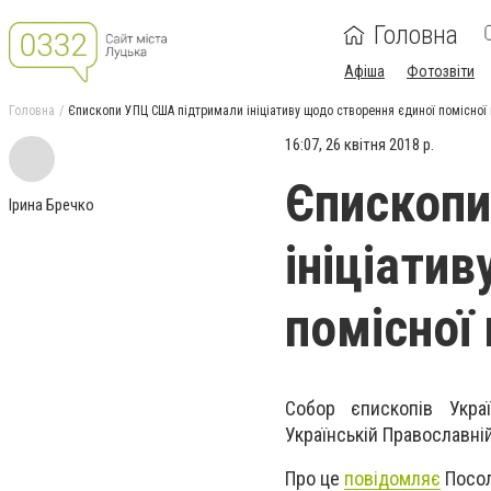
Головна
Афіша
Фотозвіти
Головна
Єпископи УПЦ США підтримали ініціативу щодо створення єдиної помісної 
16:07, 26 квітня 2018 р.
Єпископи
Ірина Бречко
ініціати
помісної 
Собор єпископів Укра
Українській Православній
Про це
повідомляє
Посол