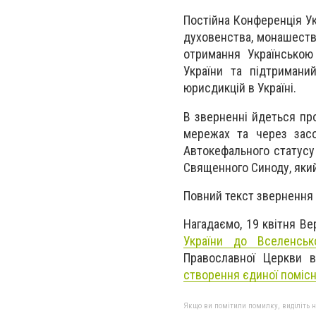
Постійна Конференція У
духовенства, монашеств
отримання Українською
України та підтримани
юрисдикцій в Україні.
В зверненні йдеться про
мережах та через засо
Автокефального статусу 
Священного Синоду, який
Повний текст звернення
Нагадаємо, 19 квітня В
України до Вселенськ
Православної Церкви 
створення єдиної помісно
Якщо ви помітили помилку, виділіть нео