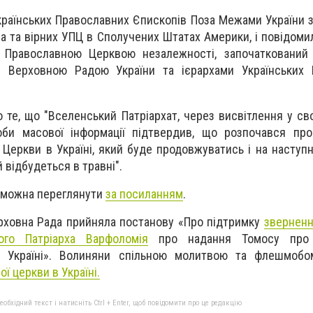
країнських Православних Єпископів Поза Межами України 
а та вірних УПЦ в Сполучених Штатах Америки, і повідоми
 Православною Церквою незалежності, започаткований
й Верховною Радою України та ієрархами Українських 
 те, що "Вселенський Патріархат, через висвітлення у сво
би масової інформації підтвердив, що розпочався про
Церкви в Україні, який буде продовжуватись і на наступн
 відбудеться в травні".
 можна переглянути
за посиланням
.
ерховна Рада прийняла постанову «Про підтримку
зверненн
ого Патріарха Варфоломія
про надання Томосу про 
в Україні». Волиняни спільною молитвою та флешмоб
ї церкви в Україні.
бхідний текст і натисніть Ctrl + Enter, щоб повідомити про це редакцію