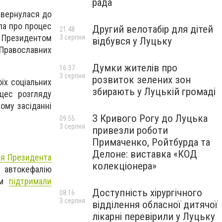
рада
звернулася до
ла про процес
Другий велотабір для дітей
21:48
 Президентом
3 серпня
відбувся у Луцьку
Православних
Думки жителів про
16:37
3 серпня
розвиток зелених зон
їх соціальних
збирають у Луцькій громаді
цес розгляду
ому засіданні
З Кривого Рогу до Луцька
09:55
3 серпня
привезли роботи
Примаченко, Ройтбурда та
Делоне: виставка «КОД
я Президента
колекціонера»
автокефалію
ом
підтримали
Доступність хірургічного
08:16
3 серпня
відділення обласної дитячої
лікарні перевірили у Луцьку