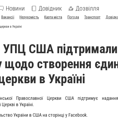
Новини
Довідник
Дозвілля
Вакансії
Нерухомість
Карта міста
Погода
Транспорт
Довідк
церкви в Україні
 УПЦ США підтримали
ву щодо створення єдин
церкви в Україні
їнської Православної Церкви США підтримує надання
 Церкві в Україні.
ьство України в США на сторінці у Facebook.