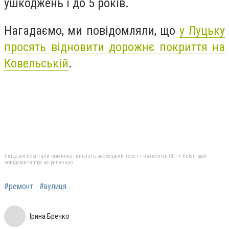
ушкоджень і до 5 років.
Нагадаємо, ми повідомляли, що
у Луцьку
просять відновити дорожнє покриття на
Ковельській
.
Якщо ви помітили помилку, виділіть необхідний текст і натисніть Ctrl + Enter, щоб
повідомити про це редакцію
#ремонт
#вулиця
Ірина Бречко