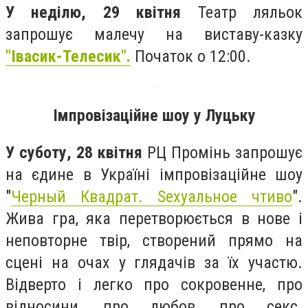
У неділю, 29 квітня
Театр ляльок
запрошує малечу на виставу-казку
"Івасик-Телесик".
Початок о 12:00.
Імпровізаційне шоу у Луцьку
У суботу, 28 квітня
РЦ Промінь запрошує
на єдине в Україні імпровізаційне шоу
"
Черный Квадрат. Sexуальное чтиво
".
Жива гра, яка перетворюється в нове і
неповторне твір, створений прямо на
сцені на очах у глядачів за їх участю.
Відверто і легко про сокровенне, про
відносини, про любов, про секс.