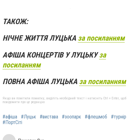
ТАКОЖ:
НІЧНЕ ЖИТТЯ ЛУЦЬКА
за посиланням
АФІША КОНЦЕРТІВ У ЛУЦЬКУ
за
посиланням
ПОВНА АФІША ЛУЦЬКА
за посиланням
Якщо ви помітили помилку, виділіть необхідний текст і натисніть Ctrl + Enter, щоб
повідомити про це редакцію
#афіша
#Луцьк
#вистава
#зоопарк
#флешмоб
#турнір
#ПортСіті