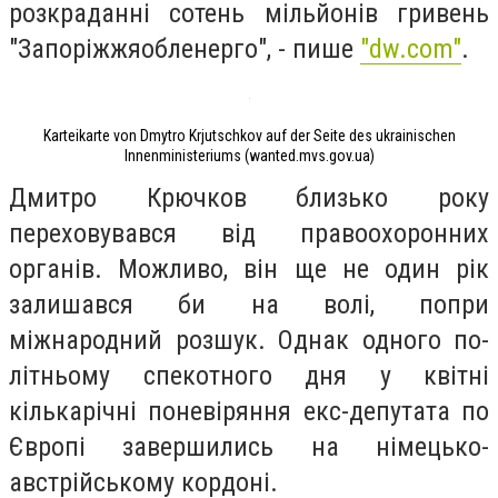
розкраданні сотень мільйонів гривень
"Запоріжжяобленерго", - пише
"dw.com"
.
Karteikarte von Dmytro Krjutschkov auf der Seite des ukrainischen
Innenministeriums (wanted.mvs.gov.ua)
Дмитро Крючков близько року
переховувався від правоохоронних
органів. Можливо, він ще не один рік
залишався би на волі, попри
міжнародний розшук. Однак одного по-
літньому спекотного дня у квітні
кількарічні поневіряння екс-депутата по
Європі завершились на німецько-
австрійському кордоні.