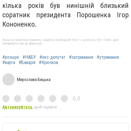
кілька років був нинішній близький
соратник президента Порошенка Ігор
Кононенко.
Якщо ви помітили помилку, виділіть необхідний текст і натисніть Ctrl + Enter, щоб
повідомити про це редакцію
#розшук
#НАБУ
#екс-депутат
#затримання
#утримання
#варта
#Баварія
#Крючков
Мирослава Бицька
0,0
Авторизуйтесь
, щоб оцінити