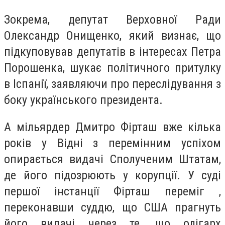
Зокрема, депутат Верховної Ради
Олександр Онищенко, який визнає, що
підкуповував депутатів в інтересах Петра
Порошенка, шукає політичного притулку
в Іспанії, заявляючи про переслідування з
боку українського президента.
А мільярдер Дмитро Фірташ вже кілька
років у Відні з перемінним успіхом
опирається видачі Сполученим Штатам,
де його підозрюють у корупції. У суді
першої інстанції Фірташ переміг ,
переконавши суддю, що США прагнуть
його видачі через те, що олігарх