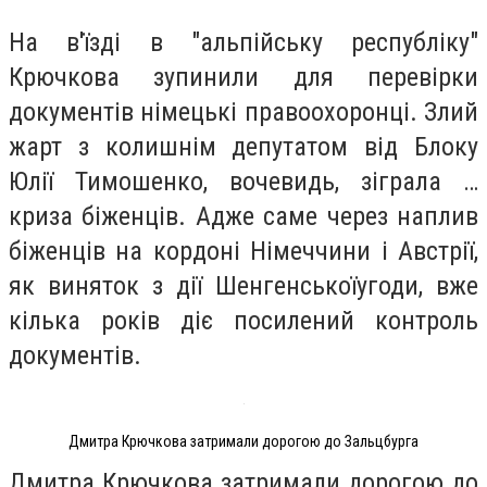
На в'їзді в "альпійську республіку"
Крючкова зупинили для перевірки
документів німецькі правоохоронці. Злий
жарт з колишнім депутатом від Блоку
Юлії Тимошенко, вочевидь, зіграла …
криза біженців. Адже саме через наплив
біженців на кордоні Німеччини і Австрії,
як виняток з дії Шенгенськоїугоди, вже
кілька років діє посилений контроль
документів.
Дмитра Крючкова затримали дорогою до Зальцбурга
Дмитра Крючкова затримали дорогою до