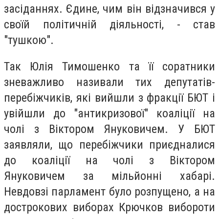
засіданнях. Єдине, чим він відзначився у
своїй політичній діяльності, - став
"тушкою".
Так Юлія Тимошенко та її соратники
зневажливо називали тих депутатів-
перебіжчиків, які вийшли з фракції БЮТ і
увійшли до "антикризової" коаліції на
чолі з Віктором Януковичем. У БЮТ
заявляли, що перебіжчики приєдналися
до коаліції на чолі з Віктором
Януковичем за мільйонні хабарі.
Невдовзі парламент було розпущено, а на
дострокових виборах Крючков вибороти