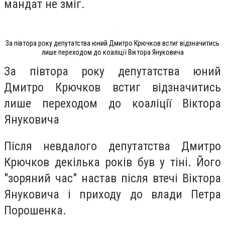
мандат не зміг.
За півтора року депутатства юний Дмитро Крючков встиг відзначитись
лише переходом до коаліції Віктора Януковича
За півтора року депутатства юний
Дмитро Крючков встиг відзначитись
лише переходом до коаліції Віктора
Януковича
Після невдалого депутатства Дмитро
Крючков декілька років був у тіні. Його
"зоряний час" настав після втечі Віктора
Януковича і приходу до влади Петра
Порошенка.