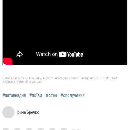
Якщо ви помітили помилку, виділіть необхідний текст і натисніть Ctrl + Enter, щоб
повідомити про це редакцію
#питаннядня
#поїзд
#стан
#сполучення
Ірина Бречко