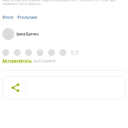
Якщо ви помітили помилку, виділіть необхідний текст і натисніть Ctrl + Enter, щоб
повідомити про це редакцію
#поле
#тюльпани
Ірина Бречко
0,0
Авторизуйтесь
, щоб оцінити