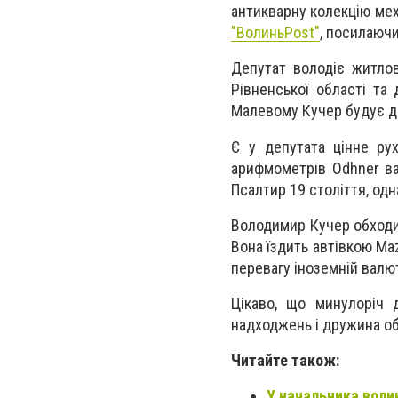
антикварну колекцію мех
"ВолиньPost"
, посилаючи
Депутат володіє житло
Рівненської області та
Малевому Кучер будує ді
Є у депутата цінне ру
арифмометрів Odhner ва
Псалтир 19 століття, одн
Володимир Кучер обходи
Вона їздить автівкою Ma
перевагу іноземній валюті
Цікаво, що минулоріч 
надходжень і дружина о
Читайте також:
У начальника воли