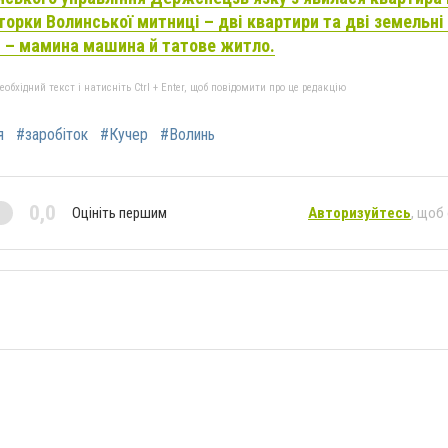
торки Волинської митниці – дві квартири та дві земельні
 – мамина машина й татове житло.
бхідний текст і натисніть Ctrl + Enter, щоб повідомити про це редакцію
я
#заробіток
#Кучер
#Волинь
0,0
Оцініть першим
Авторизуйтесь
, щоб