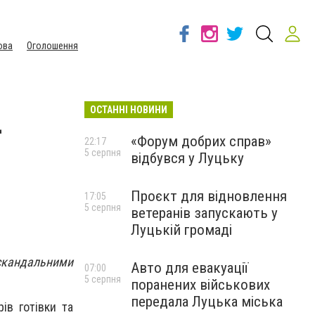
ова
Оголошення
ОСТАННІ НОВИНИ
-
«Форум добрих справ»
22:17
5 серпня
відбувся у Луцьку
Проєкт для відновлення
17:05
5 серпня
ветеранів запускають у
Луцькій громаді
кандальними
Авто для евакуації
07:00
5 серпня
поранених військових
передала Луцька міська
ів готівки та