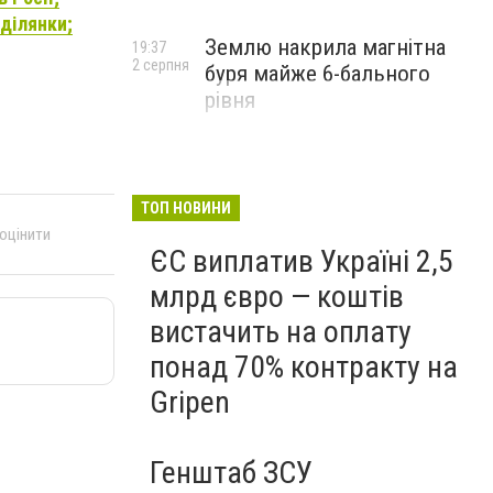
 ділянки;
Землю накрила магнітна
19:37
2 серпня
буря майже 6-бального
рівня
ТОП НОВИНИ
 оцінити
ЄС виплатив Україні 2,5
млрд євро — коштів
вистачить на оплату
понад 70% контракту на
Gripen
Генштаб ЗСУ