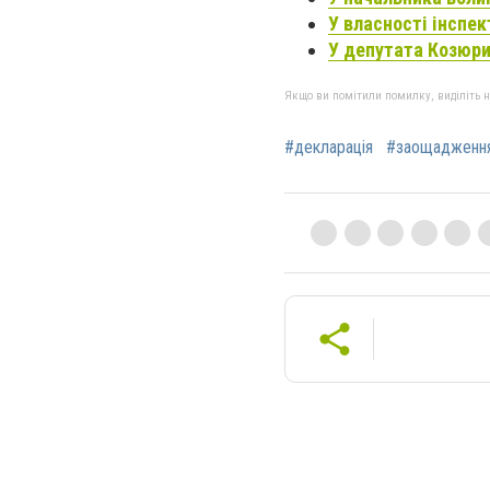
У власності інспек
У депутата Козюри
Якщо ви помітили помилку, виділіть нео
#декларація
#заощадженн