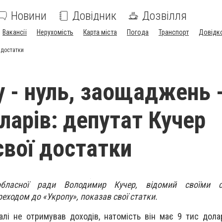
Новини
Довідник
Дозвілля
Вакансії
Нерухомість
Карта міста
Погода
Транспорт
Довідк
ї достатки
у - нуль, заощаджень 
ларів: депутат Кучер
свої достатки
обласної ради Володимир Кучер, відомий своїми с
ходом до «Укропу», показав свої статки.
алі не отримував доходів, натомість він має 9 тис долар