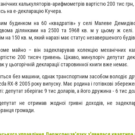
анічних калькуляторів-арифмометрів вартістю 200 тис грн,
сь на е-декларацію Кучера.
вим будинком на 60 «квадратів» у селі Малеве Демидів
 двома ділянками на 2500 та 5968 кв. м у цьому ж селі. 
м на 150 кв. м, який наразі має статус незавершеного буді
хоме майно – він задекларував колекцію механічних ка
ртістю 200 тисяч гривень. Цікаво, минулоріч депутат де
ак у цьогорічній декларації старовинної книги вже немає.
ться без машини, однак транспортним засобом володіє др
zda RX-8 2005 року випуску. Має родина і готівкові збереж
: депутат зберігає 9 тис доларів, а його дружина - 6 тис до
депутат не отримав жодної гривні доходів, не задекла
бранця громади.
нського управління Держспецзв’язку з'явилася квартира в