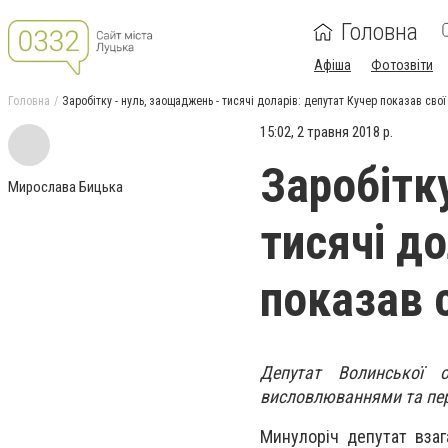
Головна
Афіша
Фотозвіти
Головна
Заробітку - нуль, заощаджень - тисячі доларів: депутат Кучер показав сво
15:02, 2 травня 2018 р.
Заробітк
Мирослава Бицька
тисячі до
показав 
Депутат Волинської 
висловлюваннями та пере
Минулоріч депутат взаг