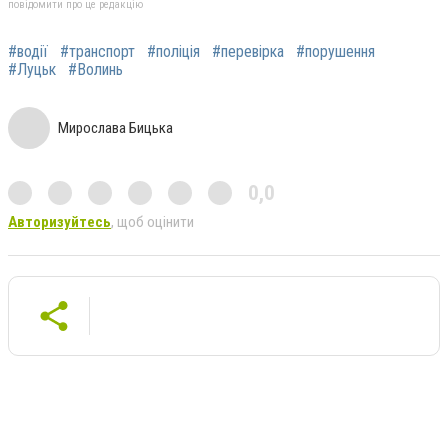
повідомити про це редакцію
#водії
#транспорт
#поліція
#перевірка
#порушення
#Луцьк
#Волинь
Мирослава Бицька
0,0
Авторизуйтесь
, щоб оцінити