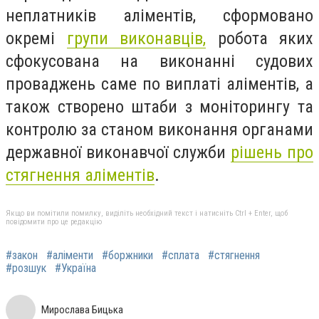
неплатників аліментів, сформовано
окремі
групи виконавців,
робота яких
сфокусована на виконанні судових
проваджень саме по виплаті аліментів, а
також створено штаби з моніторингу та
контролю за станом виконання органами
державної виконавчої служби
рішень про
стягнення аліментів
.
Якщо ви помітили помилку, виділіть необхідний текст і натисніть Ctrl + Enter, щоб
повідомити про це редакцію
#закон
#аліменти
#боржники
#сплата
#стягнення
#розшук
#Україна
Мирослава Бицька