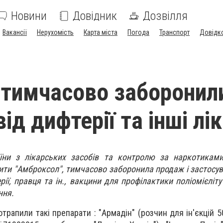
Новини
Довідник
Дозвілля
Вакансії
Нерухомість
Карта міста
Погода
Транспорт
Довідк
і тимчасово заборонил
ід дифтерії та інші лі
ни з лікарських засобів та контролю за наркотиками
ити "Амброксол", тимчасово заборонила продаж і застосу
ії, правця та ін., вакцини для профілактики поліомієліту
ння.
трапили такі препарати : "Армадін" (розчин для ін'єкцій 5