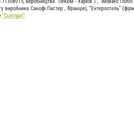
 71308015, виробництва "Лекхім - Харків") , "Імовакс Поліо
ту виробника Санофі Пастер , Франція), "Ентеросгель" (фір
е
"Сьогодні"
.