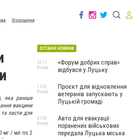
ова
Оголошення
ОСТАННІ НОВИНИ
и
«Форум добрих справ»
22:17
Вчора
відбувся у Луцьку
ки
Проєкт для відновлення
17:05
Вчора
ветеранів запускають у
, яка раніше
Луцькій громаді
вання вакцини
 та пасти для
Авто для евакуації
07:00
Вчора
поранених військових
передала Луцька міська
0 мг / мл по 2