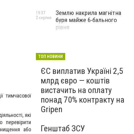
Землю накрила магнітна
19:37
2 серпня
буря майже 6-бального
рівня
ТОП НОВИНИ
ЄС виплатив Україні 2,5
млрд євро — коштів
вистачить на оплату
ії тимчасової
понад 70% контракту на
Gripen
яльності, які
о перевірити
Генштаб ЗСУ
знищення або