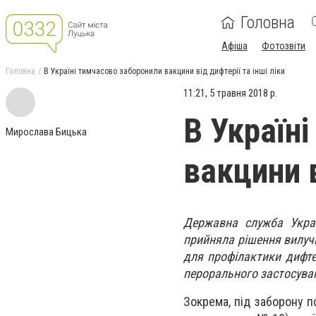
Головна
Афіша
Фотозвіти
Головна
В Україні тимчасово заборонили вакцини від дифтерії та інші ліки
11:21, 5 травня 2018 р.
В Україн
Мирослава Бицька
вакцини в
Державна служба Украї
прийняла рішення вилуч
для профілактики дифтер
перорального застосува
Зокрема, під заборону по