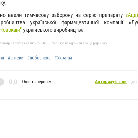
ку.
но ввели тимчасову заборону на серію препарату
«Аце
обництва української фармацевтичної компанії «Л
Новокаїн"
українського виробництва.
бхідний текст і натисніть Ctrl + Enter, щоб повідомити про це редакцію
ня
#аптеки
#небезпека
#Україна
0,0
Оцініть першим
Авторизуйтесь
, щоб