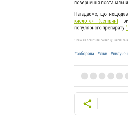
повернення постачальни
Нагадаємо, що нещодав
кислота» (аспірин)
вир
популярного препарату
"
Якщо ви помітили помилку, виділіть нео
#заборона
#ліки
#вилучен