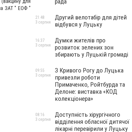
рада
" (вакцину для
ма ЗАТ " ЕОФ "
Другий велотабір для дітей
21:48
3 серпня
відбувся у Луцьку
Думки жителів про
16:37
3 серпня
розвиток зелених зон
збирають у Луцькій громаді
З Кривого Рогу до Луцька
09:55
3 серпня
привезли роботи
Примаченко, Ройтбурда та
Делоне: виставка «КОД
колекціонера»
Доступність хірургічного
08:16
3 серпня
відділення обласної дитячої
лікарні перевірили у Луцьку