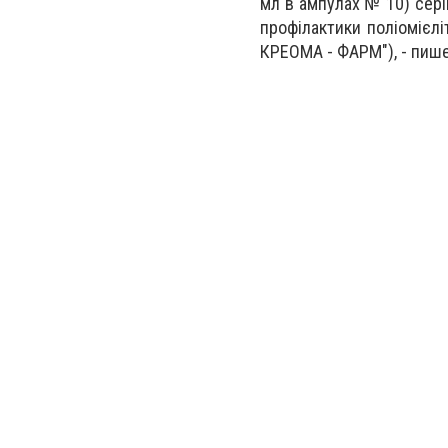
мл в ампулах № 10) серії
профілактики поліомієлі
КРЕОМА - ФАРМ"), - пиш