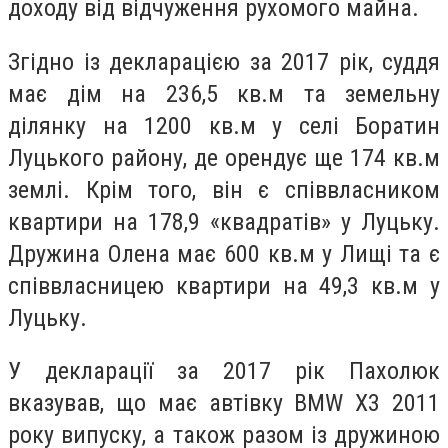
доходу від відчуження рухомого майна.
Згідно із декларацією за 2017 рік, суддя
має дім на 236,5 кв.м та земельну
ділянку на 1200 кв.м у селі Боратин
Луцького району, де орендує ще 174 кв.м
землі. Крім того, він є співвласником
квартири на 178,9 «квадратів» у Луцьку.
Дружина Олена має 600 кв.м у Лищі та є
співвласницею квартири на 49,3 кв.м у
Луцьку.
У декларації за 2017 рік Пахолюк
вказував, що має автівку BMW X3 2011
року випуску, а також разом із дружиною