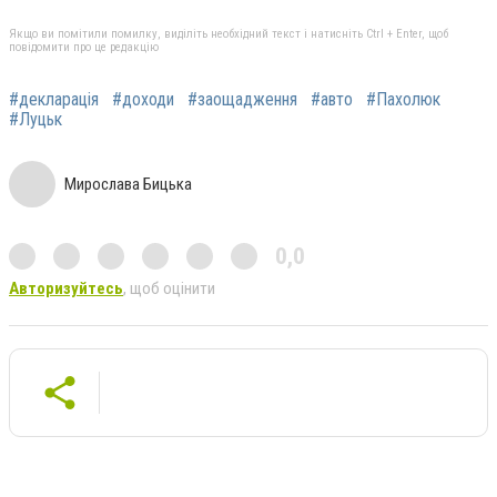
Якщо ви помітили помилку, виділіть необхідний текст і натисніть Ctrl + Enter, щоб
повідомити про це редакцію
#декларація
#доходи
#заощадження
#авто
#Пахолюк
#Луцьк
Мирослава Бицька
0,0
Авторизуйтесь
, щоб оцінити