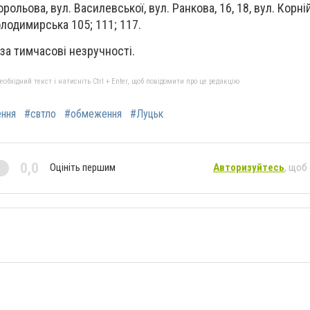
орольова, вул. Василевської, вул. Ранкова, 16, 18, вул. Корні
олодимирська 105; 111; 117.
за тимчасові незручності.
бхідний текст і натисніть Ctrl + Enter, щоб повідомити про це редакцію
ення
#свтло
#обмеження
#Луцьк
0,0
Оцініть першим
Авторизуйтесь
, щоб