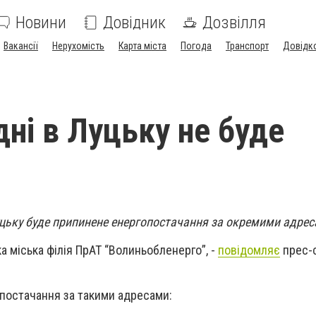
Новини
Довідник
Дозвілля
Вакансії
Нерухомість
Карта міста
Погода
Транспорт
Довідк
дні в Луцьку не буде
Луцьку буде припинене енергопостачання за окремими адрес
а міська філія ПрАТ “Волиньобленерго”, -
повідомляє
прес-
постачання за такими адресами: