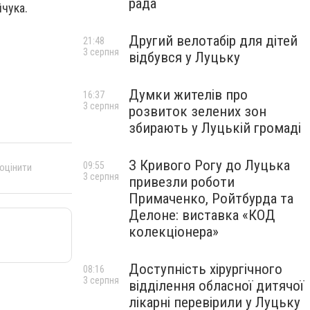
рада
йчука.
Другий велотабір для дітей
21:48
3 серпня
відбувся у Луцьку
Думки жителів про
16:37
3 серпня
розвиток зелених зон
збирають у Луцькій громаді
З Кривого Рогу до Луцька
09:55
 оцінити
3 серпня
привезли роботи
Примаченко, Ройтбурда та
Делоне: виставка «КОД
колекціонера»
Доступність хірургічного
08:16
3 серпня
відділення обласної дитячої
лікарні перевірили у Луцьку