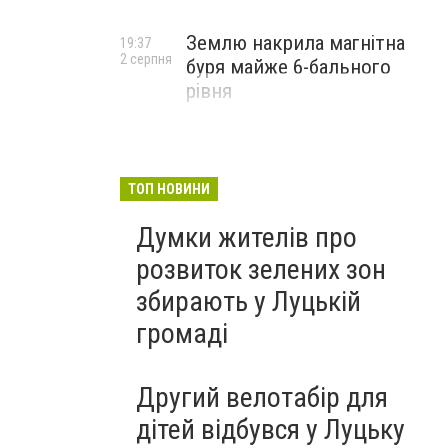
Землю накрила магнітна
19:37
2 серпня
буря майже 6-бального
рівня
ТОП НОВИНИ
Думки жителів про
розвиток зелених зон
збирають у Луцькій
громаді
Другий велотабір для
дітей відбувся у Луцьку