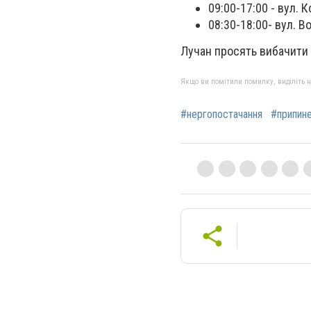
09:00-17:00 - вул. К
08:30-18:00- вул. В
Лучан просять вибачити 
Якщо ви помітили помилку, виділіть нео
#нергопостачання
#припин