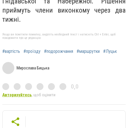
Гнідавської та Набережної. Рішення
приймуть члени виконкому через два
тижні.
Якщо ви помітили помилку, виділіть необхідний текст і натисніть Ctrl + Enter, щоб
повідомити про це редакцію
#вартість
#проїзду
#подорожчання
#маршрутки
#Луцьк
Мирослава Бицька
0,0
Авторизуйтесь
, щоб оцінити