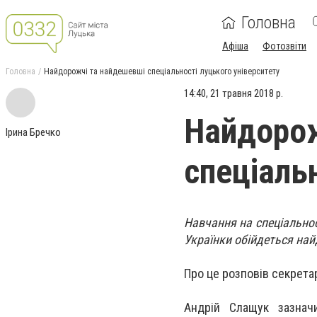
Головна
Афіша
Фотозвіти
Головна
Найдорожчі та найдешевші спеціальності луцького університету
14:40, 21 травня 2018 р.
Найдорож
Ірина Бречко
спеціаль
Навчання на спеціальнос
Українки обійдеться на
Про це розповів секретар
Андрій Слащук зазнач