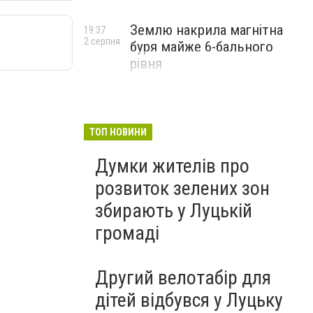
Землю накрила магнітна
19:37
2 серпня
буря майже 6-бального
рівня
ТОП НОВИНИ
Думки жителів про
розвиток зелених зон
збирають у Луцькій
громаді
Другий велотабір для
дітей відбувся у Луцьку