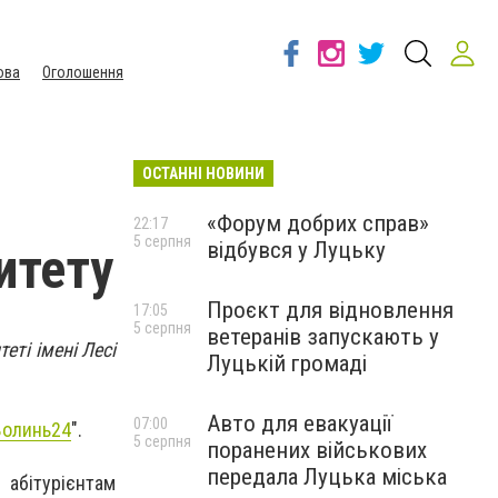
ова
Оголошення
ОСТАННІ НОВИНИ
«Форум добрих справ»
22:17
5 серпня
відбувся у Луцьку
итету
Проєкт для відновлення
17:05
5 серпня
ветеранів запускають у
еті імені Лесі
Луцькій громаді
Авто для евакуації
07:00
Волинь24
".
5 серпня
поранених військових
передала Луцька міська
абітурієнтам