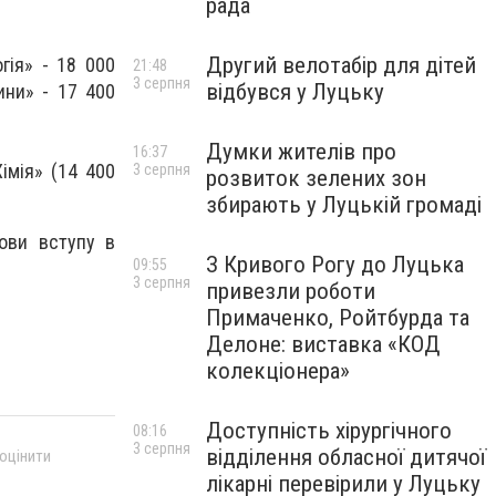
рада
Другий велотабір для дітей
гія» - 18 000
21:48
3 серпня
відбувся у Луцьку
ини» - 17 400
Думки жителів про
16:37
імія» (14 400
3 серпня
розвиток зелених зон
збирають у Луцькій громаді
ови вступу в
З Кривого Рогу до Луцька
09:55
3 серпня
привезли роботи
Примаченко, Ройтбурда та
Делоне: виставка «КОД
колекціонера»
Доступність хірургічного
08:16
3 серпня
відділення обласної дитячої
 оцінити
лікарні перевірили у Луцьку