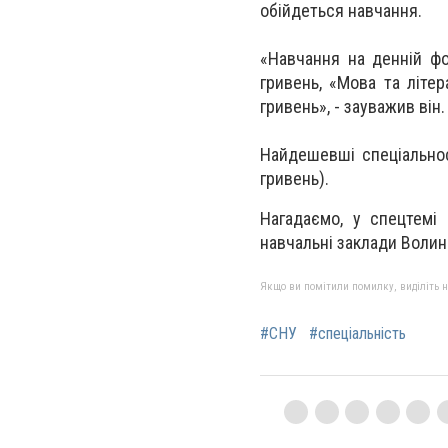
обійдеться навчання.
«Навчання на денній фо
гривень, «Мова та літер
гривень», - зауважив він.
Найдешевші спеціальност
гривень).
Нагадаємо, у спецтемі 
навчальні заклади Волині
Якщо ви помітили помилку, виділіть нео
#СНУ
#спеціальність