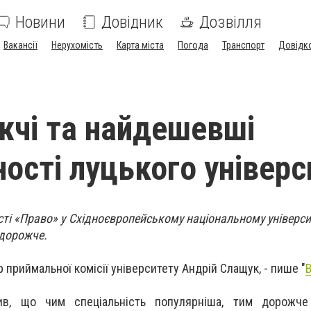
Новини
Довідник
Дозвілля
Вакансії
Нерухомість
Карта міста
Погода
Транспорт
Довідк
чі та найдешевші
ності луцького універс
ті «Право» у Східноєвропейському національному університ
йдорожче.
 приймальної комісії університету Андрій Слащук, - пише "
ив, що чим спеціальність популярніша, тим дорожче 