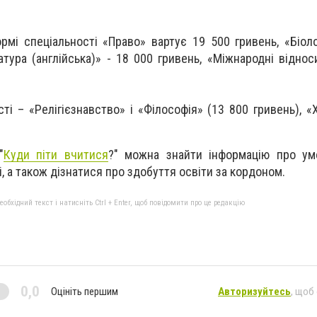
рмі спеціальності «Право» вартує 19 500 гривень, «Біоло
атура (англійська)» - 18 000 гривень, «Міжнародні віднос
і – «Релігієзнавство» і «Філософія» (13 800 гривень), «Х
"
Куди піти вчитися
?" можна знайти інформацію про ум
, а також дізнатися про здобуття освіти за кордоном.
бхідний текст і натисніть Ctrl + Enter, щоб повідомити про це редакцію
0,0
Оцініть першим
Авторизуйтесь
, щоб