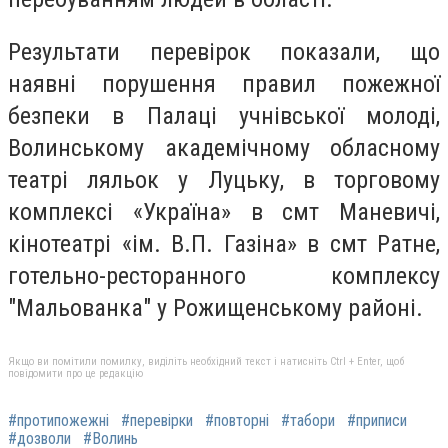
Результати перевірок показали, що
наявні порушення правил пожежної
безпеки в Палаці учнівської молоді,
Волинському академічному обласному
театрі ляльок у Луцьку, в торговому
комплексі «Україна» в смт Маневичі,
кінотеатрі «ім. В.П. Газіна» в смт Ратне,
готельно-ресторанного комплексу
"Мальованка" у Рожищенському районі.
Якщо ви помітили помилку, виділіть необхідний текст і натисніть Ctrl + Enter, щоб
повідомити про це редакцію
#протипожежні
#перевірки
#повторні
#табори
#приписи
#дозволи
#Волинь