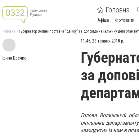
Головна
Афіша
Фотозвіти
Головна
Губернатор Волині поставив "двійку" за доповідь начальнику департамен
11:45, 23 травня 2018 р.
Губернат
Ірина Бречко
за допов
департа
Голова Волинської обл
очільника департаменту
«заходити» із ним в опа