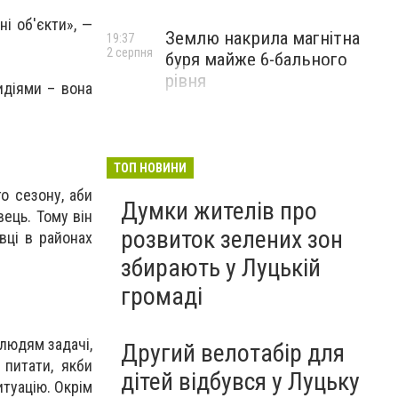
і об'єкти», —
Землю накрила магнітна
19:37
2 серпня
буря майже 6-бального
рівня
идіями – вона
ТОП НОВИНИ
о сезону, аби
Думки жителів про
вець. Тому він
розвиток зелених зон
вці в районах
збирають у Луцькій
громаді
 людям задачі,
Другий велотабір для
питати, якби
дітей відбувся у Луцьку
итуацію. Окрім