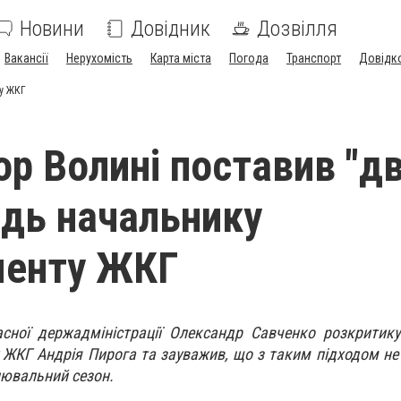
Новини
Довідник
Дозвілля
Вакансії
Нерухомість
Карта міста
Погода
Транспорт
Довідк
ту ЖКГ
ор Волині поставив "дв
ідь начальнику
менту ЖКГ
асної держадміністрації Олександр Савченко розкритик
 ЖКГ Андрія Пирога та зауважив, що з таким підходом не
лювальний сезон.