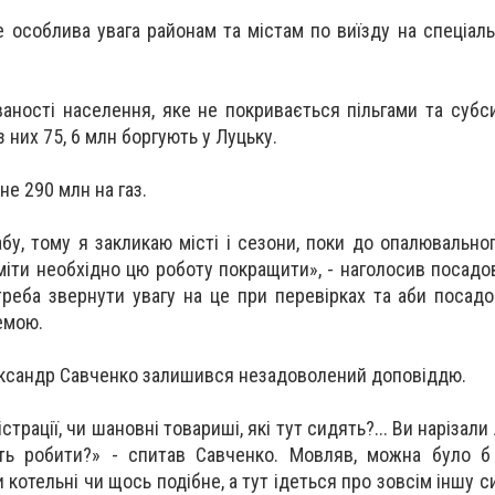
особлива увага районам та містам по виїзду на спеціальн
ваності населення, яке не покривається пільгами та субс
з них 75, 6 млн боргують у Луцьку.
не 290 млн на газ.
у, тому я закликаю місті і сезони, поки до опалювальног
іміти необхідно цю роботу покращити», - наголосив посадо
треба звернути увагу на це при перевірках та аби посадо
емою.
ксандр Савченко залишився незадоволений доповіддю.
страції, чи шановні товариші, які тут сидять?... Ви нарізали
ь робити?» - спитав Савченко. Мовляв, можна було б 
 котельні чи щось подібне, а тут ідеться про зовсім іншу с