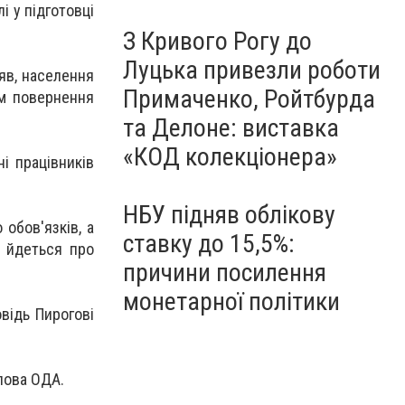
і у підготовці
З Кривого Рогу до
Луцька привезли роботи
ляв, населення
Примаченко, Ройтбурда
ям повернення
та Делоне: виставка
«КОД колекціонера»
ні працівників
НБУ підняв облікову
обов'язків, а
ставку до 15,5%:
е йдеться про
причини посилення
монетарної політики
відь Пирогові
лова ОДА.