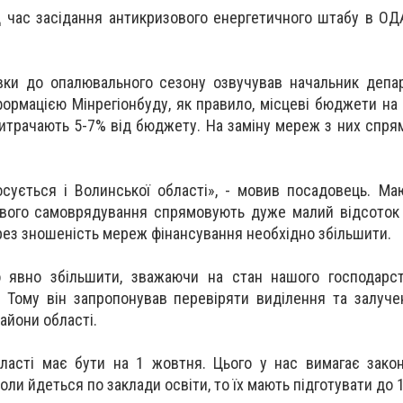
д час засідання антикризового енергетичного штабу в ОДА
вки до опалювального сезону озвучував начальник депа
формацією Мінрегіонбуду, як правило, місцеві бюджети на 
итрачають 5-7% від бюджету. На заміну мереж з них спр
осується і Волинської області», - мовив посадовець. М
евого самоврядування спрямовують дуже малий відсоток
рез зношеність мереж фінансування необхідно збільшити.
о явно збільшити, зважаючи на стан нашого господарст
. Тому він запропонував перевіряти виділення та залучен
райони області.
бласті має бути на 1 жовтня. Цього у нас вимагає зако
коли йдеться по заклади освіти, то їх мають підготувати до 