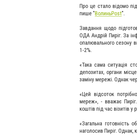
Про це стало відомо пі
пише "
ВолиньPost
".
Завдання щодо підгото
ОДА Андрій Пиріг. За ін
опалювального сезону в
1-2%.
«Така сама ситуація ст
депозитах, органи місц
заміну мережі. Однак че
«Цей відсоток потрібн
мереж», - вважає Пиріг
коштів під час візитів у 
«Загальна готовність о
наголосив Пиріг. Однак, 