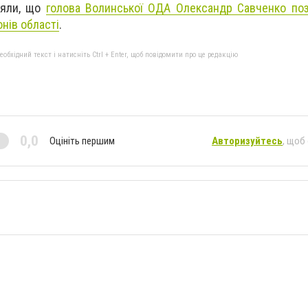
ляли, що
голова Волинської ОДА Олександр Савченко поз
нів області
.
бхідний текст і натисніть Ctrl + Enter, щоб повідомити про це редакцію
0,0
Оцініть першим
Авторизуйтесь
, щоб