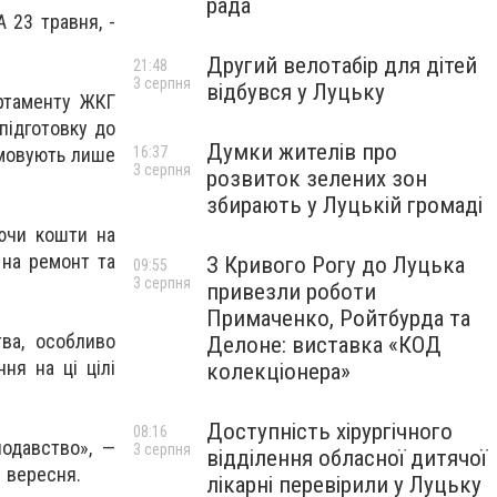
рада
 23 травня, -
Другий велотабір для дітей
21:48
3 серпня
відбувся у Луцьку
ртаменту ЖКГ
підготовку до
Думки жителів про
ямовують лише
16:37
3 серпня
розвиток зелених зон
збирають у Луцькій громаді
аючи кошти на
 на ремонт та
З Кривого Рогу до Луцька
09:55
3 серпня
привезли роботи
Примаченко, Ройтбурда та
ва, особливо
Делоне: виставка «КОД
ня на ці цілі
колекціонера»
Доступність хірургічного
08:16
нодавство», —
3 серпня
відділення обласної дитячої
1 вересня.
лікарні перевірили у Луцьку