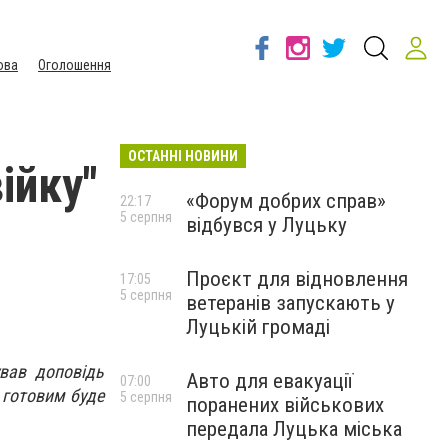
ова
Оголошення
ОСТАННІ НОВИНИ
ійку"
«Форум добрих справ»
22:17
5 серпня
відбувся у Луцьку
Проєкт для відновлення
17:05
5 серпня
ветеранів запускають у
Луцькій громаді
ував доповідь
Авто для евакуації
07:00
 готовим буде
5 серпня
поранених військових
передала Луцька міська