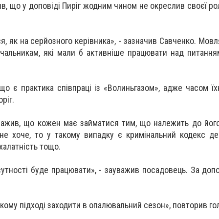
в, що у доповіді Пиріг жодним чином не окреслив своєї рол
я, як на серйозного керівника», - зазначив Савченко. Мов
чальникам, які мали б активніше працювати над питанн
 що є практика співпраці із «Волиньгазом», адже часом їх
ріг.
ажив, що кожен має займатися тим, що належить до його 
не хоче, то у такому випадку є кримінальний кодекс д
халатність тощо.
утності буде працювати», - зауважив посадовець. За допо
акому підході заходити в опалювальний сезон», повторив го