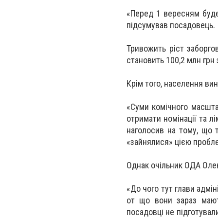
«Перед 1 вересням буде 
підсумував посадовець.
Тривожить ріст заборго
становить 100,2 млн грн 
Крім того, населення вин
«Суми комічного масштаб
отримати номінації та л
наголосив на тому, що 
«зайнялися» цією пробл
Однак очільник ОДА Оле
«До чого тут глави адміні
от що вони зараз мают
посадовці не підготували