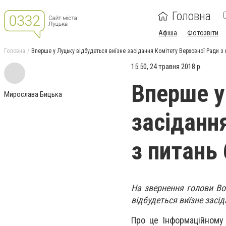
Головна
Афіша
Фотозвіти
Головна
Вперше у Луцьку відбудеться виїзне засідання Комітету Верховної Ради з
15:50, 24 травня 2018 р.
Вперше у
Мирослава Бицька
засіданн
з питань
На звернення голови Во
відбудеться виїзне засі
Про це Інформаційному