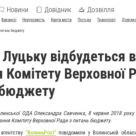
Новини
Довідник
Дозвілля
Вакансії
Нерухомість
Карта міста
Погода
Транспорт
Довідк
 питань бюджету
 Луцьку відбудеться в
я Комітету Верховної 
 бюджету
линської ОДА Олександра Савченка, 8 червня 2018 року 
дання Комітету Верховної Ради з питань бюджету.
 агентству
"ВолиньPost"
повідомили у Волинській обласн