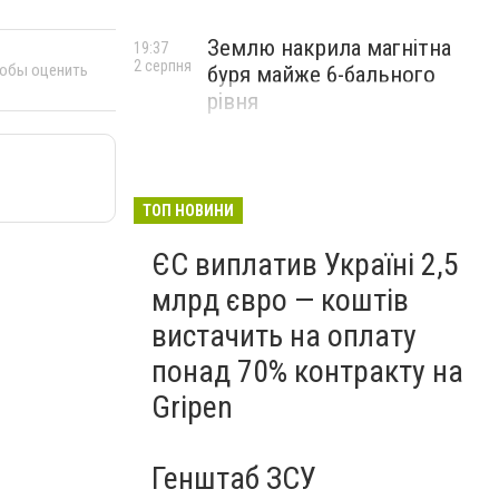
Землю накрила магнітна
19:37
2 серпня
тобы оценить
буря майже 6-бального
рівня
ТОП НОВИНИ
ЄС виплатив Україні 2,5
млрд євро — коштів
вистачить на оплату
понад 70% контракту на
Gripen
Генштаб ЗСУ