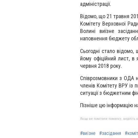
адміністрації.
Відомо, що 21 травня 20
Комітету Верховної Рад
Волині виїзне засіда
наповнення бюджету обл
Сьогодні стало відомо,
йому офіційний лист, в 
червня 2018 року.
Співрозмовники з ОДА н
членів Комітету ВРУ із
ситуації з бюджетним фі
Пізніше цю інформацію н
Якщо ви помітили помилку, виділіть нео
#виїзне
#засідання
#комі