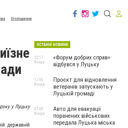
ова
Оголошення
ОСТАННІ НОВИНИ
иїзне
«Форум добрих справ»
22:17
Вчора
відбувся у Луцьку
Ради
Проєкт для відновлення
17:05
Вчора
ветеранів запускають у
Луцькій громаді
року у Луцьку
Авто для евакуації
07:00
Вчора
поранених військових
передала Луцька міська
ій державній