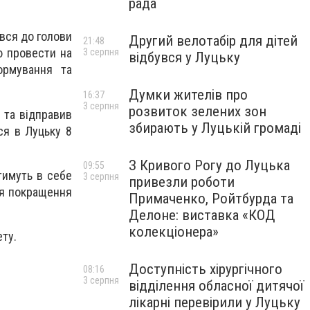
рада
вся до голови
Другий велотабір для дітей
21:48
ю провести на
3 серпня
відбувся у Луцьку
ормування та
Думки жителів про
16:37
3 серпня
розвиток зелених зон
 та відправив
збирають у Луцькій громаді
ся в Луцьку 8
З Кривого Рогу до Луцька
09:55
тимуть в себе
3 серпня
привезли роботи
ля покращення
Примаченко, Ройтбурда та
Делоне: виставка «КОД
колекціонера»
ету.
Доступність хірургічного
08:16
3 серпня
відділення обласної дитячої
лікарні перевірили у Луцьку