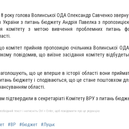
18 року голова Волинської ОДА Олександр Савченко зверну
и України з питань бюджету Андрія Павелка з пропозиціє
ння комітету з метою вивчення проблемних питань ф
асті.
 що комітет прийняв пропозицію очільника Волинської ОДА
якому повідомив, що виїзне засідання комітету відбудеть
аголошують, що це вперше в історії області вони прийма
 питань бюджету і сподіваються, що це стане поштовхом д
нансуванням області.
ам підтвердили в секретаріаті Комітету ВРУ з питань бюдж
бхідний текст і натисніть Ctrl + Enter, щоб повідомити про це редакцію
тет
#ВР
#бюджет
#Луцьк