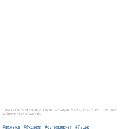
Якщо ви помітили помилку, виділіть необхідний текст і натисніть Ctrl + Enter, щоб
повідомити про це редакцію
#пожежа
#будинок
#супермаркет
#Луцьк