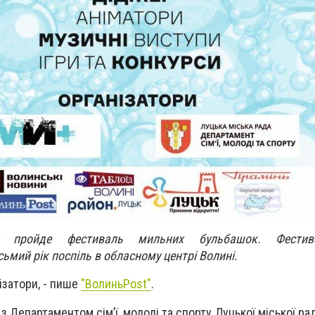
пройде фестиваль мильних бульбашок. Фестива
ьмий рік поспіль в обласному центрі Волині.
ізатори, - пише
"ВолиньPost"
.
 Департаментом сім’ї, молоді та спорту Луцької міської ра