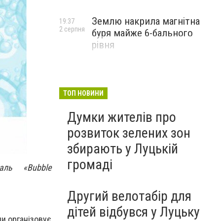
Землю накрила магнітна
19:37
2 серпня
буря майже 6-бального
рівня
ТОП НОВИНИ
Думки жителів про
розвиток зелених зон
збирають у Луцькій
громаді
ль «Bubble
Другий велотабір для
дітей відбувся у Луцьку
ди організовує