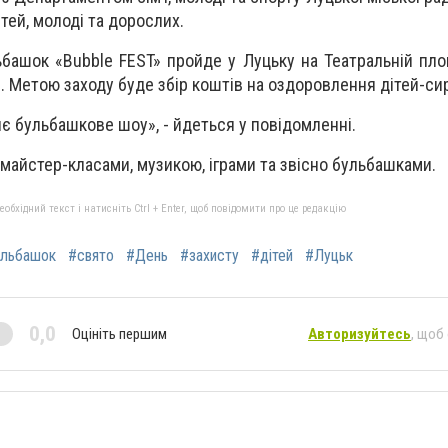
тей, молоді та дорослих.
башок «Bubble FEST» пройде у Луцьку на Театральній пло
. Метою заходу буде збір коштів на оздоровлення дітей-сир
є бульбашкове шоу», - йдеться у повідомленні.
майстер-класами, музикою, іграми та звісно бульбашками.
бхідний текст і натисніть Ctrl + Enter, щоб повідомити про це редакцію
льбашок
#свято
#День
#захисту
#дітей
#Луцьк
0,0
Оцініть першим
Авторизуйтесь
, щоб