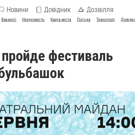
Новини
Довідник
Дозвілля
Вакансії
Нерухомість
Карта міста
Погода
Транспорт
Довідк
 пройде фестиваль
 бульбашок