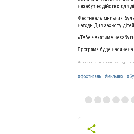
незабутнє дійство для ді
Фестиваль мильних буль
нагоди Дня захисту дітей
«Тебе чекатиме незабутн
Програма буде насичена 
Якщо ви помітили помилку, виділіть нео
#фестиваль
#мильних
#бу