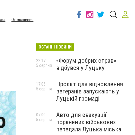
ова
Оголошення
ОСТАННІ НОВИНИ
«Форум добрих справ»
22:17
5 серпня
відбувся у Луцьку
Проєкт для відновлення
17:05
5 серпня
ветеранів запускають у
Луцькій громаді
Авто для евакуації
07:00
5 серпня
поранених військових
передала Луцька міська