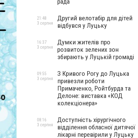
рада
Другий велотабір для дітей
21:48
3 серпня
відбувся у Луцьку
Думки жителів про
16:37
3 серпня
розвиток зелених зон
збирають у Луцькій громаді
З Кривого Рогу до Луцька
09:55
3 серпня
привезли роботи
Примаченко, Ройтбурда та
Делоне: виставка «КОД
колекціонера»
Доступність хірургічного
08:16
3 серпня
відділення обласної дитячої
лікарні перевірили у Луцьку