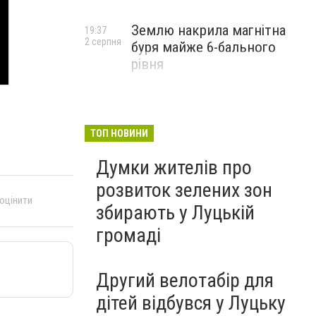
Землю накрила магнітна
19:37
2 серпня
буря майже 6-бального
рівня
ТОП НОВИНИ
Думки жителів про
розвиток зелених зон
 оцінити
збирають у Луцькій
громаді
Другий велотабір для
дітей відбувся у Луцьку