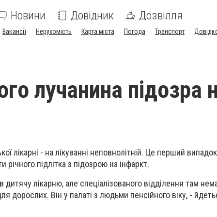
Новини
Довідник
Дозвілля
Вакансії
Нерухомість
Карта міста
Погода
Транспорт
Довідк
ого лучанина підозра 
ької лікарні - на лікуванні неповнолітній. Це перший випадок
и річного підлітка з підозрою на інфаркт.
в дитячу лікарню, але спеціалізованого відділення там нема
я дорослих. Він у палаті з людьми пенсійного віку, - йдеть