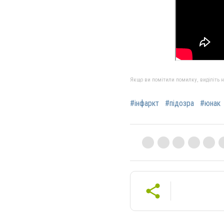
Якщо ви помітили помилку, виділіть нео
#інфаркт
#підозра
#юнак