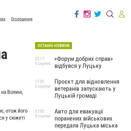
ова
Оголошення
ОСТАННІ НОВИНИ
на
«Форум добрих справ»
22:17
5 серпня
відбувся у Луцьку
Проєкт для відновлення
17:05
5 серпня
ветеранів запускають у
 на Волині,
Луцькій громаді
є, отож його
Авто для евакуації
07:00
5 серпня
ся у сюжеті
поранених військових
передала Луцька міська