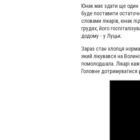
Юнак має здати ще один а
буде поставити остаточни
словами лікарів, юнак під
грудях, його госпіталізу
додому - у Луцьк.
Зараз стан хлопця норма
який лікувався на Волині
помолодшала. Лікарі каж
Головне дотримуватися р