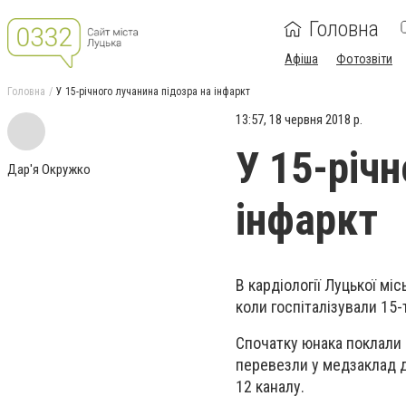
Головна
Афіша
Фотозвіти
Головна
У 15-річного лучанина підозра на інфаркт
13:57, 18 червня 2018 р.
У 15-річн
Дар'я Окружко
інфаркт
В кардіології Луцької міс
коли госпіталізували 15-т
Спочатку юнака поклали 
перевезли у медзаклад дл
12 каналу.