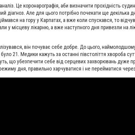
наліз. Це коронарографія, аби визначити прохідність судин
й діагноз. Але для цього потрібно почекати ще декілька дн
іймався на гору у Карпатах, а вже коли спускався, то відчув
вали у місцеву лікарню, а вже наступного дня привезли на л
лізувався, він почуває себе добре. До цього, наймолодшому
 було 21. Медики кажуть за останні півстоліття хвороба су
уть, що убезпечити себе від серцевих захворювань дуже п
ежиму дня, правильно харчуватися і не перейматися через