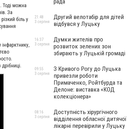
рада
. Тоді можна
ів. За
Другий велотабір для дітей
21:48
 різкий біль у
3 серпня
відбувся у Луцьку
ікування
Думки жителів про
16:37
 інфарктнику,
3 серпня
розвиток зелених зон
ттєво
збирають у Луцькій громаді
росто.
 дрібниці.
З Кривого Рогу до Луцька
09:55
3 серпня
привезли роботи
Примаченко, Ройтбурда та
Делоне: виставка «КОД
колекціонера»
Доступність хірургічного
08:16
3 серпня
відділення обласної дитячої
лікарні перевірили у Луцьку