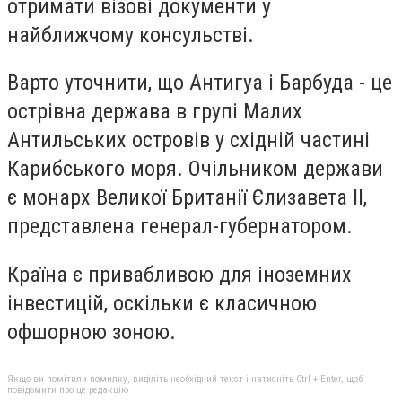
отримати візові документи у
найближчому консульстві.
Варто уточнити, що Антигуа і Барбуда - це
острівна держава в групі Малих
Антильських островів у східній частині
Карибського моря. Очільником держави
є монарх Великої Британії Єлизавета II,
представлена генерал-губернатором.
Країна є привабливою для іноземних
інвестицій, оскільки є класичною
офшорною зоною.
Якщо ви помітили помилку, виділіть необхідний текст і натисніть Ctrl + Enter, щоб
повідомити про це редакцію