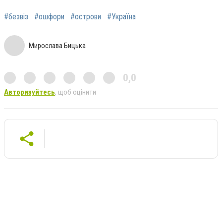
#безвіз
#ошфори
#острови
#Україна
Мирослава Бицька
0,0
Авторизуйтесь
, щоб оцінити