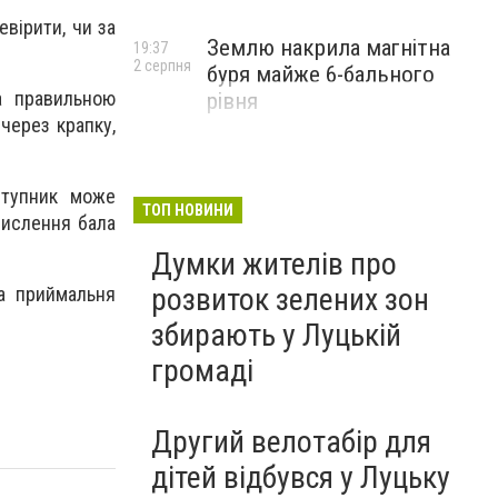
евірити, чи за
Землю накрила магнітна
19:37
2 серпня
буря майже 6-бального
а правильною
рівня
через крапку,
ступник може
ТОП НОВИНИ
числення бала
Думки жителів про
розвиток зелених зон
та приймальня
збирають у Луцькій
громаді
Другий велотабір для
дітей відбувся у Луцьку