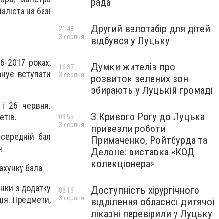
рада
ліста на базі
Другий велотабір для дітей
21:48
3 серпня
відбувся у Луцьку
16-2017 роках,
Думки жителів про
16:37
анує вступати
3 серпня
розвиток зелених зон
збирають у Луцькій громаді
 і 26 червня.
З Кривого Рогу до Луцька
етів.
09:55
3 серпня
привезли роботи
 середній бал
Примаченко, Ройтбурда та
н.
Делоне: виставка «КОД
колекціонера»
ахунку бала.
інки з додатку
Доступність хірургічного
08:16
3 серпня
ція. Предмети,
відділення обласної дитячої
лікарні перевірили у Луцьку