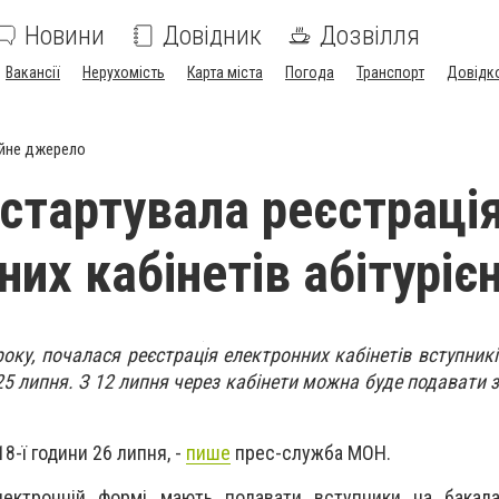
Новини
Довідник
Дозвілля
Вакансії
Нерухомість
Карта міста
Погода
Транспорт
Довідк
йне джерело
 стартувала реєстраці
их кабінетів абітурієн
року, почалася реєстрація електронних кабінетів вступник
 25 липня. З 12 липня через кабінети можна буде подавати 
8-ї години 26 липня, -
пише
прес-служба МОН.
ектронній формі мають подавати вступники на бакалав