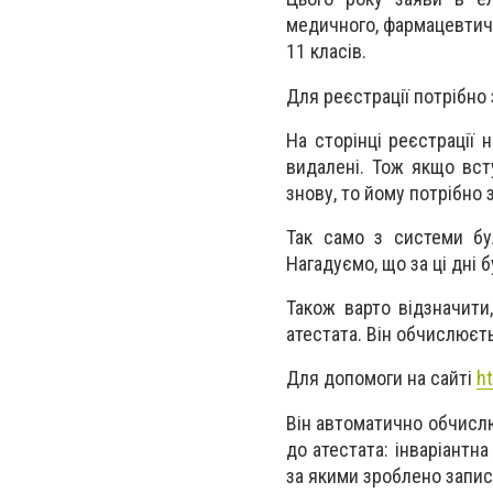
медичного, фармацевтичн
11 класів.
Для реєстрації потрібно 
На сторінці реєстрації 
видалені. Тож якщо вст
знову, то йому потрібно 
Так само з системи бул
Нагадуємо, що за ці дні
Також варто відзначити
атестата. Він обчислюєт
Для допомоги на сайті
ht
Він автоматично обчислю
до атестата: інваріантн
за якими зроблено запис 