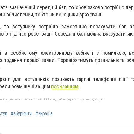
ата зазначений середній бал, то обов’язково потрібно пер
н обчислений, тобто чи всі оцінки враховані.
 то вступнику потрібно самостійно порахувати бал з
ого під час реєстрації. Середній бал можна вказувати як 
й в особистому електронному кабінеті з помилкою, в
о подання першої заяви. Перевірятимуть правильність об
.
рвня для вступників працюють гарячі телефонні лінії 
реси розміщені за цим
посиланням
.
бхідний текст і натисніть Ctrl + Enter, щоб повідомити про це редакцію
ступ
#абурієнти
#Україна