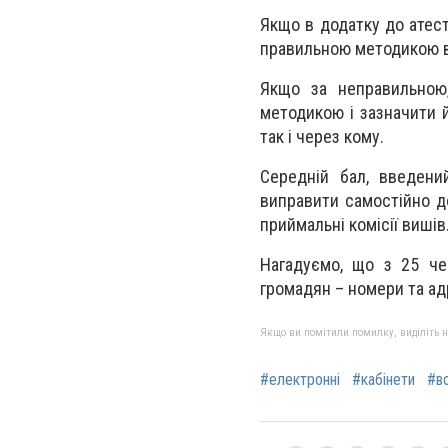
Якщо в додатку до атест
правильною методикою ві
Якщо за неправильною,
методикою і зазначити й
так і через кому.
Середній бал, введени
виправити самостійно д
приймальні комісії вишів
Нагадуємо, що з 25 че
громадян – номери та ад
Якщо ви помітили помилку, виділіть нео
#електронні
#кабінети
#в