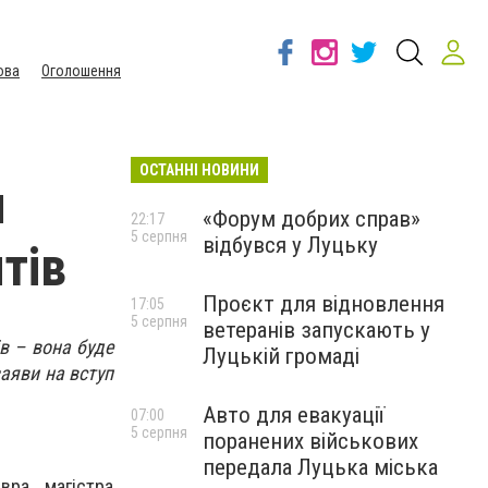
ова
Оголошення
ОСТАННІ НОВИНИ
я
«Форум добрих справ»
22:17
5 серпня
відбувся у Луцьку
тів
Проєкт для відновлення
17:05
5 серпня
ветеранів запускають у
ів – вона буде
Луцькій громаді
заяви на вступ
Авто для евакуації
07:00
5 серпня
поранених військових
передала Луцька міська
ра, магістра