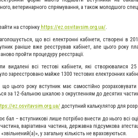
ого, ветеринарного спрямування, а також молодшого спеціа
зайти на сторінку
https://ez.osvitavsim.org.ua/
.
наголошується, що всі електронні кабінети, створені в 20
упник раніше вже реєстрував кабінет, але цього року пл
заново пройти процедуру реєстрації.
и видалені всі тестові кабінети, які створювалися 25
 було зареєстровано майже 1300 тестових електронних кабін
, що цього року вступник має самостійно розраховувати
ься за 12-бальною шкалою з округленням до десятих части
tps://ez.osvitavsim.org.ua/
доступний калькулятор для розр
є бал – вступникові лише потрібно внести до нього всі оц
а частина, варіативна частина, державна підсумкова атеста
«звільнений(а)», у загальну кількість не враховуються.