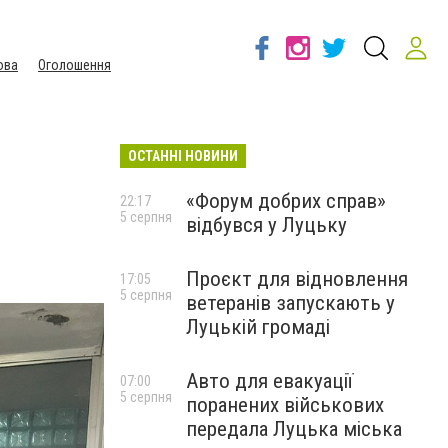
ова
Оголошення
ОСТАННІ НОВИНИ
«Форум добрих справ»
22:17
5 серпня
відбувся у Луцьку
Проєкт для відновлення
17:05
5 серпня
ветеранів запускають у
Луцькій громаді
Авто для евакуації
07:00
5 серпня
поранених військових
передала Луцька міська