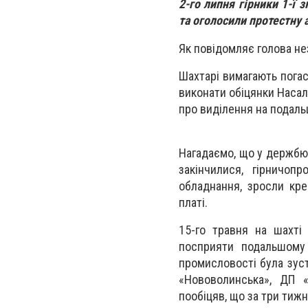
2-го липня гірники 1-ї
та оголосили протестну а
Як повідомляє голова не
Шахтарі вимагають погаси
виконати обіцянки Насали
про виділення на подаль
Нагадаємо, що у держбю
закінчилися, гірничоп
обладнання, зросли кре
платі.
15-го травня на шахті
посприяти подальшому 
промисловості була зус
«Нововолинська», ДП «
пообіцяв, що за три тижн