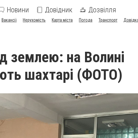
Новини
Довідник
Дозвілля
Вакансії
Нерухомість
Карта міста
Погода
Транспорт
Довідк
ід землею: на Волині
ють шахтарі (ФОТО)