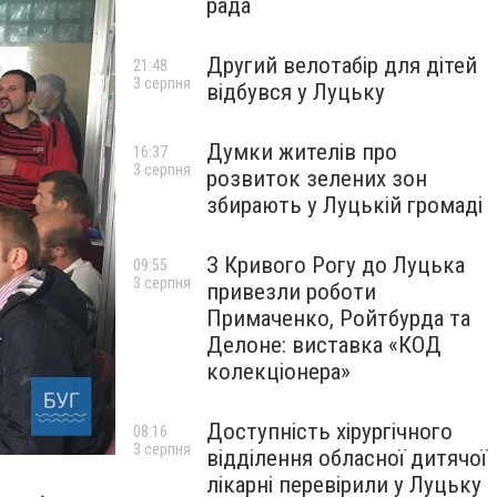
рада
Другий велотабір для дітей
21:48
3 серпня
відбувся у Луцьку
Думки жителів про
16:37
3 серпня
розвиток зелених зон
збирають у Луцькій громаді
З Кривого Рогу до Луцька
09:55
3 серпня
привезли роботи
Примаченко, Ройтбурда та
Делоне: виставка «КОД
колекціонера»
Доступність хірургічного
08:16
3 серпня
відділення обласної дитячої
лікарні перевірили у Луцьку