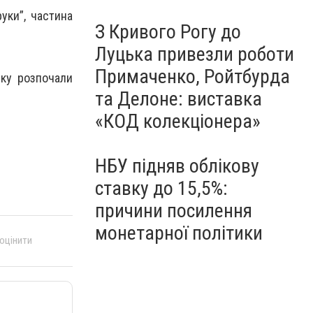
уки”, частина
З Кривого Рогу до
Луцька привезли роботи
Примаченко, Ройтбурда
яку розпочали
та Делоне: виставка
«КОД колекціонера»
НБУ підняв облікову
ставку до 15,5%:
причини посилення
монетарної політики
 оцінити