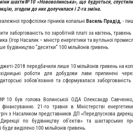
 зміни шахти№10 «Нововолинська», що будується, спустил
кцію, згодом до них долучилася і 2-га зміна.
залежної профспілки гірників копальні
Василь Прадід
, - п
ти заборгованість по заробітній платі за квітень, травень
ка (Ігор Насалик – міністр енергетики та вугільної промисл
ше будівництво “десятки” 100 мільйонів гривень.
джеті-2018 передбачили лише 10 мільйонів гривень на ко
рохідницькі роботи для добудови лави припинені через
диторські зобов’язання та сформувалася заборгованість 
 №10 був голова Волинської ОДА Олександр Савченко,
фінансуванню. 21-го травня в Міністерстві енергетики
тріч з Насаликом представників ДП «Передпускова дирек
Дирекції по будівництву об’єктів» та шахтарських про
і буде виділено 100 мільйонів гривень.