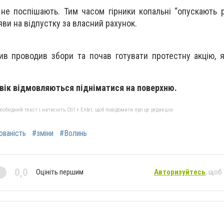
 не поспішають. Тим часом гірники копальні “опускають р
ви на відпустку за власний рахунок.
в проводив збори та почав готувати протестну акцію, 
овік відмовляються підніматися на поверхню.
бхідний текст і натисніть Ctrl + Enter, щоб повідомити про це редакцію
ованість
#зміни
#Волинь
0,0
Оцініть першим
Авторизуйтесь
, щоб