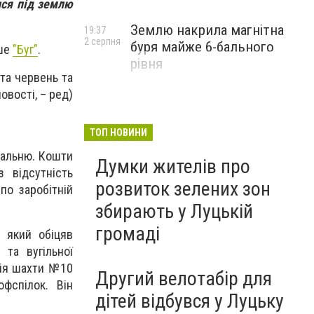
ися під землю
Землю накрила магнітна
19:37
2 серпня
буря майже 6-бального
ише
"Буг"
.
рівня
 та червень та
овості, – ред)
ТОП НОВИНИ
пальню. Кошти
Думки жителів про
 відсутність
розвиток зелених зон
по заробітній
збирають у Луцькій
громаді
 який обіцяв
 та вугільної
ція шахти №10
Другий велотабір для
фспілок. Він
дітей відбувся у Луцьку