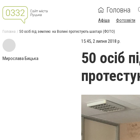
Головна
Афіша
Фотозвіти
Головна
50 осіб під землею: на Волині протестують шахтарі (ФОТО)
15:45, 2 липня 2018 р.
50 осіб п
Мирослава Бицька
протесту