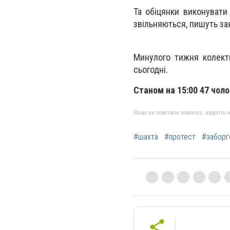
Та обіцянки виконувати
звільняються, пишуть зая
Минулого тижня колекти
сьогодні.
Станом на 15:00 47 чол
Якщо ви помітили помилку, виділіть нео
#шахта
#протест
#заборг