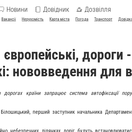
Новини
Довідник
Дозвілля
Вакансії
Нерухомість
Карта міста
Погода
Транспорт
Довідк
 європейські, дороги -
кі: нововведення для в
а дорогах країни запрацює система автофіксації пор
 Білошицький, перший заступник начальника Департамен
йно небезпечних ділянках доріг будуть встановлюватис