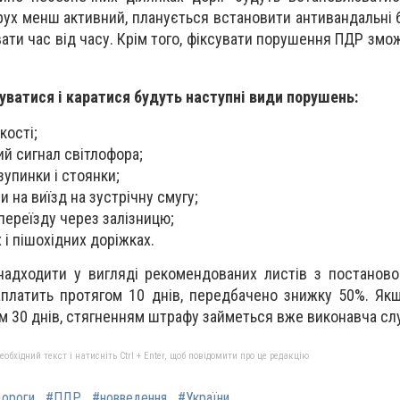
е рух менш активний, планується встановити антивандальні
ати час від часу. Крім того, фіксувати порушення ПДР змо
уватися і каратися будуть наступні види порушень:
ості;
ий сигнал світлофора;
упинки і стоянки;
 на виїзд на зустрічну смугу;
ереїзду через залізницю;
 і пішохідних доріжках.
надходити у вигляді рекомендованих листів з постанов
аплатить протягом 10 днів, передбачено знижку 50%. Як
м 30 днів, стягненням штрафу займеться вже виконавча сл
бхідний текст і натисніть Ctrl + Enter, щоб повідомити про це редакцію
ороги
#ПДР
#новведення
#України