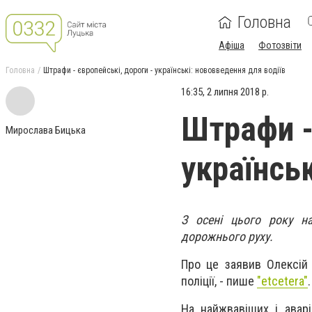
Головна
Афіша
Фотозвіти
Головна
Штрафи - європейські, дороги - українські: нововведення для водіїв
16:35, 2 липня 2018 р.
Штрафи -
Мирослава Бицька
українсь
З осені цього року н
дорожнього руху.
Про це заявив Олексій
поліції, - пише
"etcetera"
.
На найжвавіших і аварі