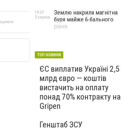
Землю накрила магнітна
19:37
2 серпня
буря майже 6-бального
 оцінити
рівня
ТОП НОВИНИ
ЄС виплатив Україні 2,5
млрд євро — коштів
вистачить на оплату
понад 70% контракту на
Gripen
Генштаб ЗСУ