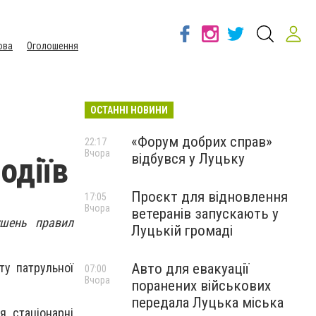
ова
Оголошення
ОСТАННІ НОВИНИ
«Форум добрих справ»
22:17
Вчора
відбувся у Луцьку
одіїв
Проєкт для відновлення
17:05
Вчора
ветеранів запускають у
ушень правил
Луцькій громаді
Авто для евакуації
ту патрульної
07:00
Вчора
поранених військових
передала Луцька міська
я стаціонарні