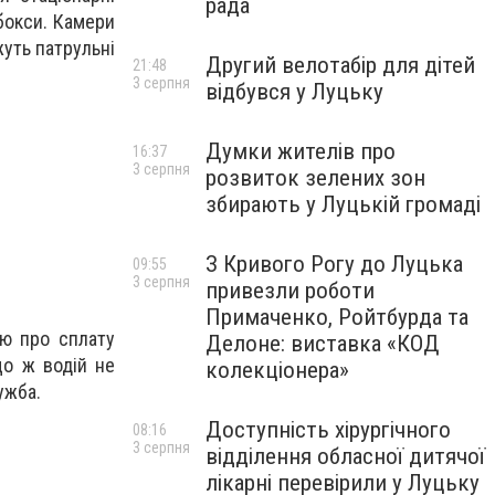
рада
 бокси. Камери
жуть патрульні
Другий велотабір для дітей
21:48
3 серпня
відбувся у Луцьку
Думки жителів про
16:37
3 серпня
розвиток зелених зон
збирають у Луцькій громаді
З Кривого Рогу до Луцька
09:55
3 серпня
привезли роботи
Примаченко, Ройтбурда та
ою про сплату
Делоне: виставка «КОД
що ж водій не
колекціонера»
ужба.
Доступність хірургічного
08:16
3 серпня
відділення обласної дитячої
лікарні перевірили у Луцьку