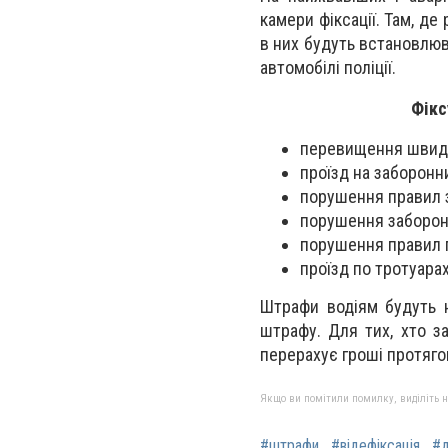
камери фіксації. Там, д
в них будуть встановлюв
автомобілі поліції.
Фікс
перевищення швидк
проїзд на заборонн
порушення правил з
порушення заборони
порушення правил п
проїзд по тротуарах
Штрафи водіям будуть 
штрафу. Для тих, хто з
перерахує гроші протяго
Якщо ви помітили помилку, виділіть нео
#штрафи
#відефіксація
#д