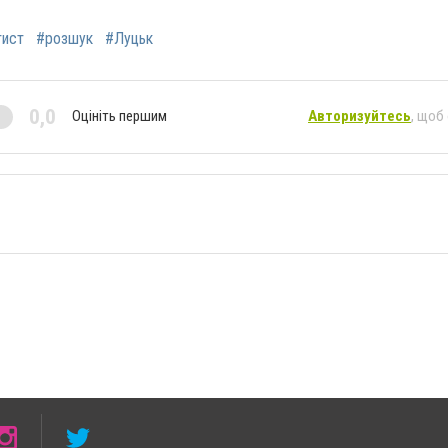
тист
#розшук
#Луцьк
0,0
Оцініть першим
Авторизуйтесь
, щоб