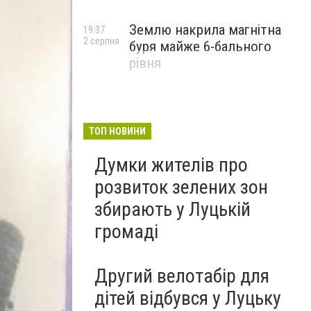
Землю накрила магнітна
19:37
2 серпня
буря майже 6-бального
рівня
ТОП НОВИНИ
Думки жителів про
розвиток зелених зон
збирають у Луцькій
громаді
Другий велотабір для
дітей відбувся у Луцьку