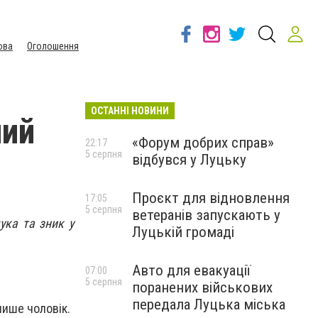
ова
Оголошення
ОСТАННІ НОВИНИ
ний
«Форум добрих справ»
22:17
5 серпня
відбувся у Луцьку
Проєкт для відновлення
17:05
5 серпня
ветеранів запускають у
ука та зник у
Луцькій громаді
Авто для евакуації
07:00
5 серпня
поранених військових
передала Луцька міська
пише чоловік.