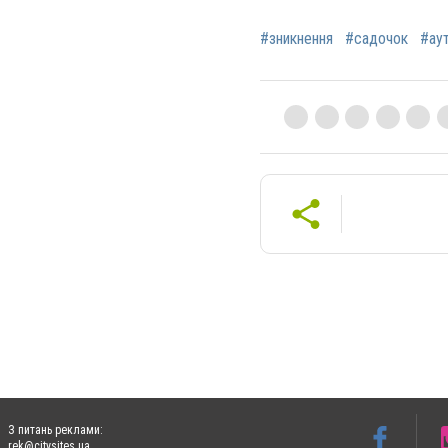
#зникнення
#садочок
#ау
З питань реклами:
rek@citysites.ua