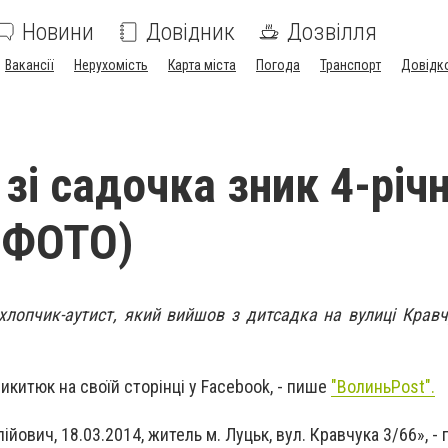
Новини
Довідник
Дозвілля
Вакансії
Нерухомість
Карта міста
Погода
Транспорт
Довідк
зі садочка зник 4-річ
(ФОТО)
 хлопчик-аутист, який вийшов з дитсадка на вулиці Кравч
икитюк на своїй сторінці у Facebook, - пише
"ВолиньPost".
йович, 18.03.2014, житель м. Луцьк, вул. Кравчука 3/66», - 