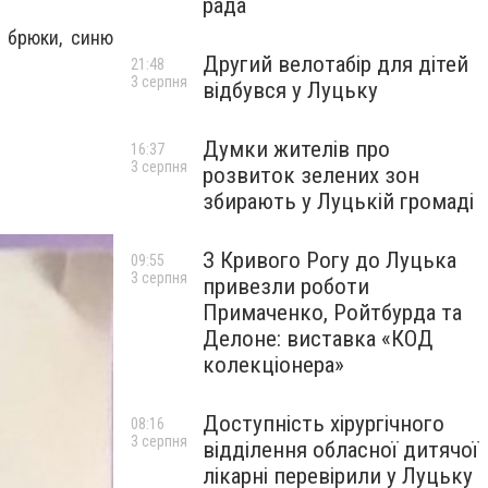
рада
і брюки, синю
Другий велотабір для дітей
21:48
3 серпня
відбувся у Луцьку
Думки жителів про
16:37
3 серпня
розвиток зелених зон
збирають у Луцькій громаді
З Кривого Рогу до Луцька
09:55
3 серпня
привезли роботи
Примаченко, Ройтбурда та
Делоне: виставка «КОД
колекціонера»
Доступність хірургічного
08:16
3 серпня
відділення обласної дитячої
лікарні перевірили у Луцьку