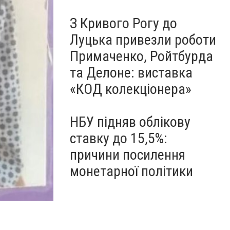
З Кривого Рогу до
Луцька привезли роботи
Примаченко, Ройтбурда
та Делоне: виставка
«КОД колекціонера»
НБУ підняв облікову
ставку до 15,5%:
причини посилення
монетарної політики