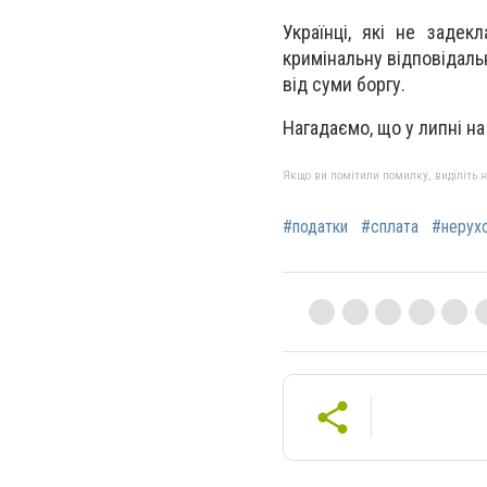
Українці, які не задек
кримінальну відповідал
від суми боргу.
Нагадаємо, що у липні на
Якщо ви помітили помилку, виділіть нео
#податки
#сплата
#нерух