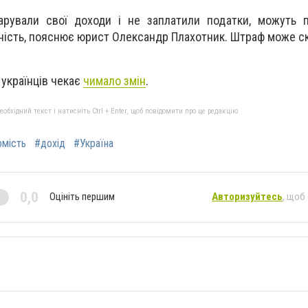
ларували свої доходи і не заплатили податки, можуть 
ьність, пояснює юрист Олександр Плахотник. Штраф може с
 українців чекає
чимало змін
.
бхідний текст і натисніть Ctrl + Enter, щоб повідомити про це редакцію
омість
#дохід
#Україна
0,0
Оцініть першим
Авторизуйтесь
, щоб