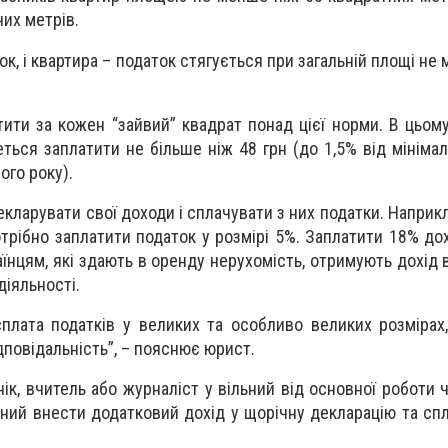
их метрів.
ок, і квартира – податок стягується при загальній площі не
ити за кожен “зайвий” квадрат понад цієї норми. В цьому
ься заплатити не більше ніж 48 грн (до 1,5% від мінімал
ого року).
екларувати свої доходи і сплачувати з них податки. Наприк
трібно заплатити податок у розмірі 5%. Заплатити 18% дох
їнцям, які здають в оренду нерухомість, отримують дохід в
діяльності.
сплата податків у великих та особливо великих розмірах
дповідальність”, – пояснює юрист.
ік, вчитель або журналіст у вільний від основної роботи 
аний внести додатковий дохід у щорічну декларацію та спл