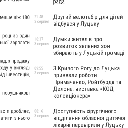
рада
Другий велотабір для дітей
 менше ніж 180
21:48
3 серпня
відбувся у Луцьку
 році за один
Думки жителів про
16:37
ьної зарплати
3 серпня
розвиток зелених зон
збирають у Луцькій громаді
лад, з продажу
оду у вигляді
З Кривого Рогу до Луцька
09:55
3 серпня
ід інвестицій,
привезли роботи
Примаченко, Ройтбурда та
Делоне: виставка «КОД
, порушникові
колекціонера»
Доступність хірургічного
час підробляє,
08:16
3 серпня
відділення обласної дитячої
атити з нього
лікарні перевірили у Луцьку