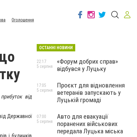
ова
Оголошення
ОСТАННІ НОВИНИ
 що
«Форум добрих справ»
22:17
5 серпня
відбувся у Луцьку
ітку
Проєкт для відновлення
17:05
5 серпня
ветеранів запускають у
 прибуток від
Луцькій громаді
Авто для евакуації
 від Державної
07:00
5 серпня
поранених військових
передала Луцька міська
ів і будинків