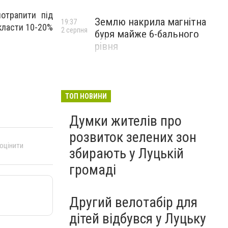
потрапити під
Землю накрила магнітна
19:37
класти 10-20%
2 серпня
буря майже 6-бального
рівня
ТОП НОВИНИ
Думки жителів про
розвиток зелених зон
 оцінити
збирають у Луцькій
громаді
Другий велотабір для
дітей відбувся у Луцьку