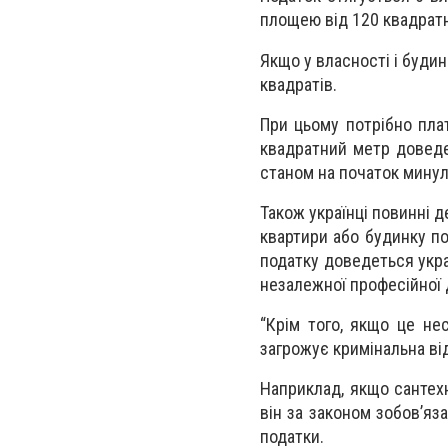
площею від 120 квадратн
Якщо у власності і будин
квадратів.
При цьому потрібно плат
квадратний метр доведет
станом на початок минул
Також українці повинні д
квартири або будинку по
податку доведеться укра
незалежної професійної 
“Крім того, якщо це не
загрожує кримінальна ві
Наприклад, якщо сантехн
він за законом зобов’яз
податки.