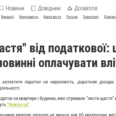
Новини
Довідник
Дозвілля
Вакансії
Нерухомість
Карта міста
Погода
Транспорт
Довідк
астя" від податкової:
повинні оплачувати вл
і заплатити податки на нерухомість, додаткові доходи,
діяльності.
податок на квартири і будинки, вже отримали “листи щастя”
шуть
"finance.ua"
.
ласників квартир площею не менше ніж 60 квадратних метр