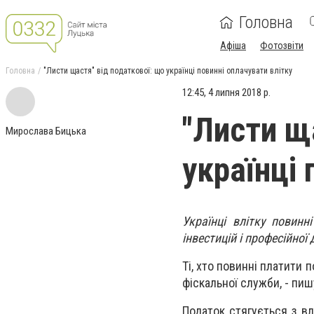
Головна
Афіша
Фотозвіти
Головна
"Листи щастя" від податкової: що українці повинні оплачувати влітку
12:45, 4 липня 2018 р.
"Листи щ
Мирослава Бицька
українці 
Українці влітку повинн
інвестицій і професійної 
Ті, хто повинні платити 
фіскальної служби, - пи
Податок стягується з в