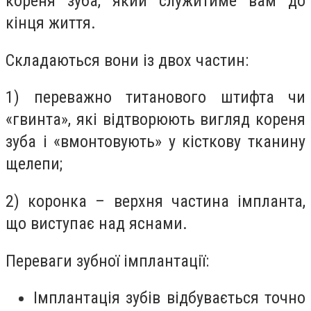
кореня зуба, який служитиме вам до
кінця життя.
Складаються вони із двох частин:
1) переважно титанового штифта чи
«гвинта», які відтворюють вигляд кореня
зуба і «вмонтовують» у кісткову тканину
щелепи;
2) коронка – верхня частина імпланта,
що виступає над яснами.
Переваги зубної імплантації:
Імплантація зубів відбувається точно