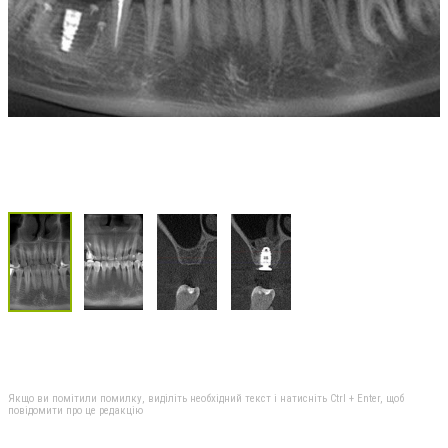
Якщо ви помітили помилку, виділіть необхідний текст і натисніть Ctrl + Enter, щоб
повідомити про це редакцію