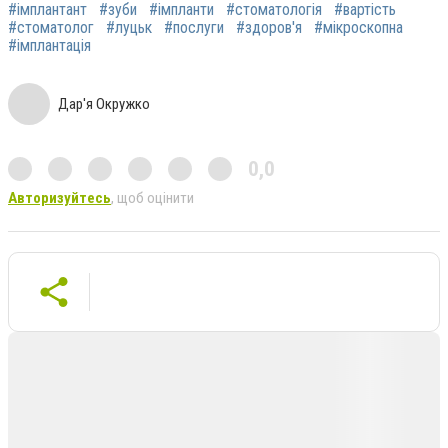
#імплантант
#зуби
#імпланти
#стоматологія
#вартість
#стоматолог
#луцьк
#послуги
#здоров'я
#мікроскопна
#імплантація
Дар'я Окружко
0,0
Авторизуйтесь
, щоб оцінити