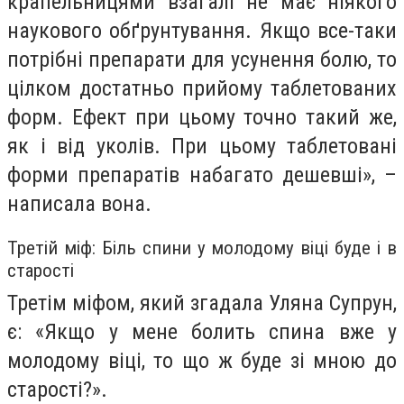
крапельницями взагалі не має ніякого
наукового обґрунтування. Якщо все-таки
потрібні препарати для усунення болю, то
цілком достатньо прийому таблетованих
форм. Ефект при цьому точно такий же,
як і від уколів. При цьому таблетовані
форми препаратів набагато дешевші», –
написала вона.
Третій міф: Біль спини у молодому віці буде і в
старості
Третім міфом, який згадала Уляна Супрун,
є: «Якщо у мене болить спина вже у
молодому віці, то що ж буде зі мною до
старості?».