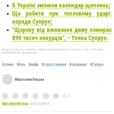
В Україні змінили календар щеплень;
Що робити при тепловому ударі:
поради Супрун;
"Щороку від вживання диму помирає
890 тисяч некурців", - Уляна Супрун.
Якщо ви помітили помилку, виділіть необхідний текст і натисніть Ctrl + Enter, щоб
повідомити про це редакцію
#спина
#біль
#міфи
#спростування
#лікування
#Супрун
Мирослава Бицька
0,0
Авторизуйтесь
, щоб оцінити