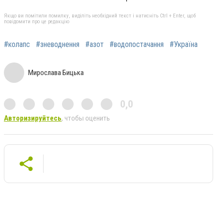
Якщо ви помітили помилку, виділіть необхідний текст і натисніть Ctrl + Enter, щоб
повідомити про це редакцію
#колапс
#зневоднення
#азот
#водопостачання
#Україна
Мирослава Бицька
0,0
Авторизируйтесь
, чтобы оценить