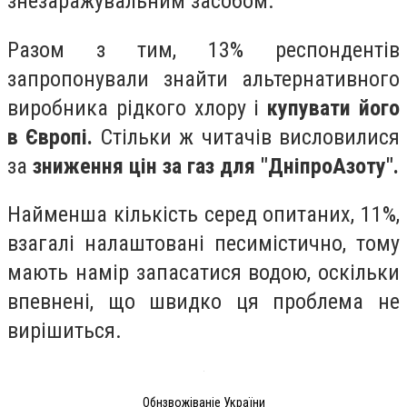
знезаражувальним засобом.
Разом з тим, 13% респондентів
запропонували знайти альтернативного
виробника рідкого хлору і
купувати його
в Європі.
Стільки ж читачів висловилися
за
зниження цін за газ для "ДніпроАзоту".
Найменша кількість серед опитаних, 11%,
взагалі налаштовані песимістично, тому
мають намір запасатися водою, оскільки
впевнені, що швидко ця проблема не
вирішиться.
Обнзвожіваніе України