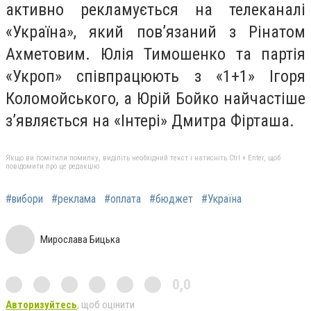
активно рекламується на телеканалі
«Україна», який пов’язаний з Рінатом
Ахметовим. Юлія Тимошенко та партія
«Укроп» співпрацюють з «1+1» Ігоря
Коломойського, а Юрій Бойко найчастіше
з’являється на «Інтері» Дмитра Фірташа.
Якщо ви помітили помилку, виділіть необхідний текст і натисніть Ctrl + Enter, щоб
повідомити про це редакцію
#вибори
#реклама
#оплата
#бюджет
#Україна
Мирослава Бицька
0,0
Авторизуйтесь
, щоб оцінити