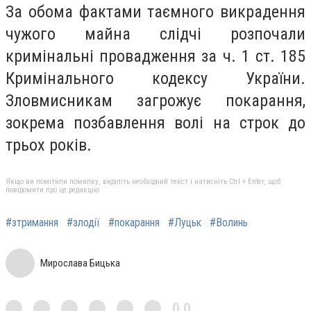
За обома фактами таємного викрадення
чужого майна слідчі розпочали
кримінальні провадження за ч. 1 ст. 185
Кримінального кодексу України.
Зловмисникам загрожує покарання,
зокрема позбавлення волі на строк до
трьох років.
Якщо ви помітили помилку, виділіть необхідний текст і натисніть Ctrl + Enter, щоб
повідомити про це редакцію
#зтримання
#злодії
#покарання
#Луцьк
#Волинь
Мирослава Бицька
0,0