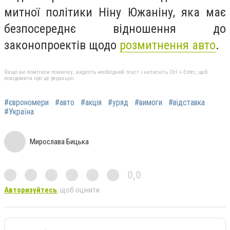
митної політики Ніну Южаніну, яка має
безпосереднє відношення до
законопроектів щодо
розмитнення авто
.
Якщо ви помітили помилку, виділіть необхідний текст і натисніть Ctrl + Enter, щоб
повідомити про це редакцію
#єврономери
#авто
#акція
#уряд
#вимоги
#відставка
#Україна
Мирослава Бицька
0,0
Авторизуйтесь
, щоб оцінити