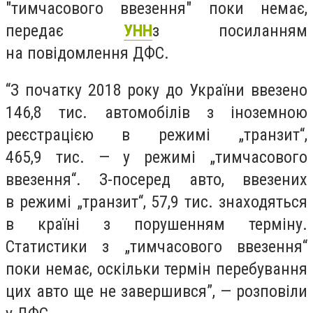
"тимчасового ввезення" поки немає,
передає
УНН
з посиланням
на повідомлення ДФС.
“З початку 2018 року до України ввезено
146,8 тис. автомобілів з іноземною
реєстрацією в режимі „транзит“,
465,9 тис. — у режимі „тимчасового
ввезення“. З-посеред авто, ввезених
в режимі „транзит“, 57,9 тис. знаходяться
в країні з порушенням терміну.
Статистики з „тимчасового ввезення“
поки немає, оскільки термін перебування
цих авто ще не завершився”, — розповіли