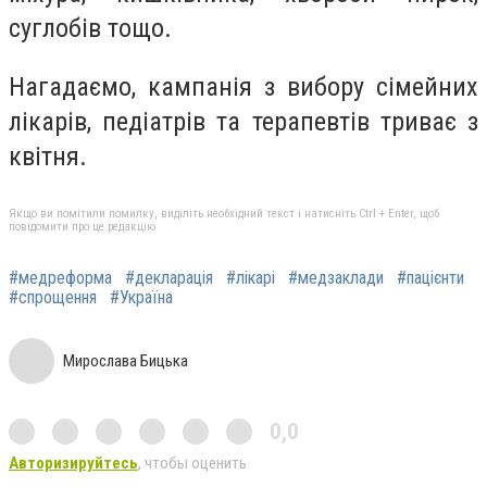
суглобів тощо.
Нагадаємо, кампанія з вибору сімейних
лікарів, педіатрів та терапевтів триває з
квітня.
Якщо ви помітили помилку, виділіть необхідний текст і натисніть Ctrl + Enter, щоб
повідомити про це редакцію
#медреформа
#декларація
#лікарі
#медзаклади
#пацієнти
#спрощення
#Україна
Мирослава Бицька
0,0
Авторизируйтесь
, чтобы оценить