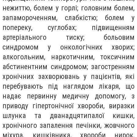
нежиттю, болем у горлі; головним болем,
запамороченням, слабкістю; болем у
попереку, суглобах; підвищенням
артеріального тиску; больовим
синдромом у онкологічних хворих;
алкогольним, наркотичним, токсичним
абстинентним синдромом; загостренням
хронічних захворювань у пацієнтів, які
перебувають під наглядом лікаря, що
надає первинну медичну допомогу, з
приводу гіпертонічної хвороби, виразки
шлунка та дванадцятипалої кишки,
хронічного запалення печінки, жовчного
міхура, кишківника, хвороби нирок,