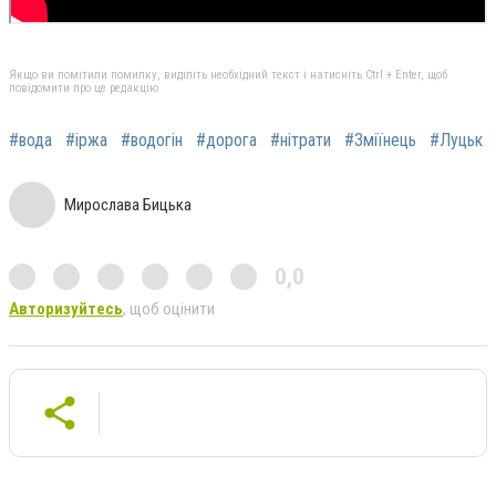
Якщо ви помітили помилку, виділіть необхідний текст і натисніть Ctrl + Enter, щоб
повідомити про це редакцію
#вода
#іржа
#водогін
#дорога
#нітрати
#Зміїнець
#Луцьк
Мирослава Бицька
0,0
Авторизуйтесь
, щоб оцінити