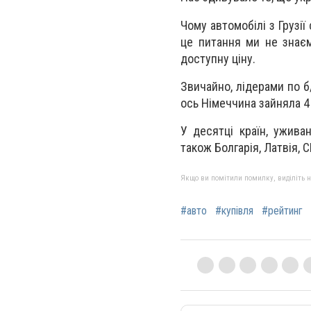
Чому автомобілі з Грузії
це питання ми не знаєм
доступну ціну.
Звичайно, лідерами по б
ось Німеччина зайняла 4 
У десятці країн, ужива
також Болгарія, Латвія, 
Якщо ви помітили помилку, виділіть нео
#авто
#купівля
#рейтинг