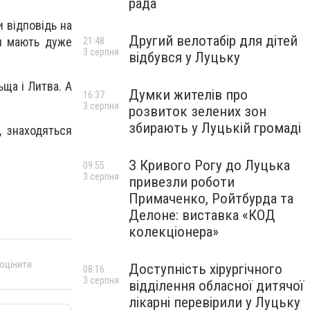
рада
и відповідь на
Другий велотабір для дітей
ни мають дуже
21:48
3 серпня
відбувся у Луцьку
ьща і Литва. А
Думки жителів про
16:37
3 серпня
розвиток зелених зон
збирають у Луцькій громаді
, знаходяться
З Кривого Рогу до Луцька
09:55
3 серпня
привезли роботи
Примаченко, Ройтбурда та
Делоне: виставка «КОД
колекціонера»
 оцінити
Доступність хірургічного
08:16
3 серпня
відділення обласної дитячої
лікарні перевірили у Луцьку