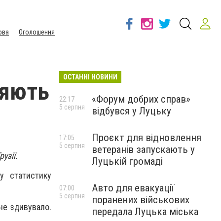
ова
Оголошення
ОСТАННІ НОВИНИ
ляють
«Форум добрих справ»
22:17
5 серпня
відбувся у Луцьку
Проєкт для відновлення
17:05
5 серпня
ветеранів запускають у
узії.
Луцькій громаді
ну статистику
Авто для евакуації
07:00
5 серпня
поранених військових
 не здивувало.
передала Луцька міська