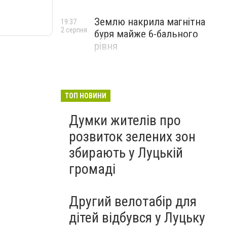
Землю накрила магнітна
19:37
2 серпня
буря майже 6-бального
рівня
ТОП НОВИНИ
Думки жителів про
розвиток зелених зон
збирають у Луцькій
громаді
Другий велотабір для
дітей відбувся у Луцьку