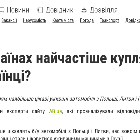
Новини
Довідник
Дозвілля
Вакансії
Нерухомість
Карта міста
Погода
Транспорт
Довідк
раїнах найчастіше куп
їнці?
 найбільше цікаві уживані автомобілі з Польщі, Литви і Гр
ли експерти сайту
AB.ua
, які проаналізували відповід
ьше цікавлять б/у автомобілі з Польщі і Литви, нас зовсім
аїнці стали цікавитися уживаними машинами з Грузії.