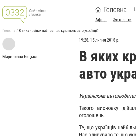
Головна
Афіша
Фотозвіти
Головна
В яких країнах найчастіше купляють авто українці?
19:28, 15 липня 2018 р.
В яких к
Мирослава Бицька
авто укра
Українским автолюбителям
Такого висновку дійш
оголошень.
Те, що українців найбіл
Нас здивувало те, що укр