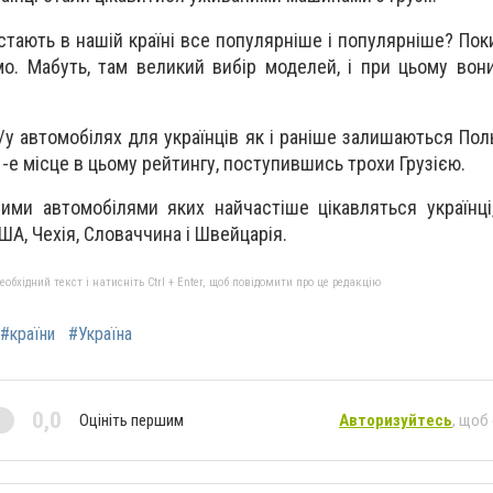
 стають в нашій країні все популярніше і популярніше? Пок
о. Мабуть, там великий вибір моделей, і при цьому во
/у автомобілях для українців як і раніше залишаються Пол
-е місце в цьому рейтингу, поступившись трохи Грузією.
ними автомобілями яких найчастіше цікавляться українці
США, Чехія, Словаччина і Швейцарія.
бхідний текст і натисніть Ctrl + Enter, щоб повідомити про це редакцію
#країни
#Україна
0,0
Оцініть першим
Авторизуйтесь
, щоб