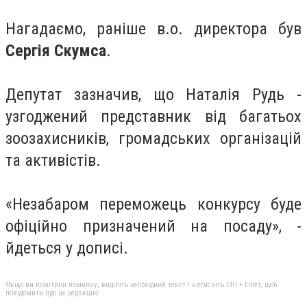
Нагадаємо, раніше в.о. директора був
Сергія Скумса
.
Депутат зазначив, що Наталія Рудь -
узгоджений представник від багатьох
зоозахисників, громадських організацій
та активістів.
«Незабаром переможець конкурсу буде
офіційно призначений на посаду», -
йдеться у дописі.
Якщо ви помітили помилку, виділіть необхідний текст і натисніть Ctrl + Enter, щоб
повідомити про це редакцію