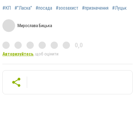
#КП
#"Ласка"
#посада
#зоозахист
#призначення
#Луцьк
Мирослава Бицька
0,0
Авторизуйтесь
, щоб оцінити