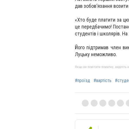
дав зобов’язання возити
«Хто буде платити за цю
це передбачимо! Постан
студентів і школярів. На
Його підтримав член вик
Луцьку неможливо.
Якщо ви помітили помилку, виділіть нео
#проїзд
#вартість
#студе