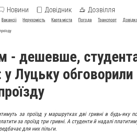
Новини
Довідник
Дозвілля
Вакансії
Нерухомість
Карта міста
Погода
Транспорт
Довідк
проїзду
 - дешевше, студента
 у Луцьку обговорили
проїзду
тимуть за проїзд у маршрутках дві гривні в будь-яку по
платити за проїзд три гривні. А студенти й надалі платитим
редбачає для них пільги.