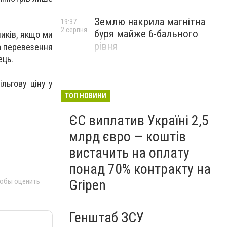
Землю накрила магнітна
19:37
2 серпня
буря майже 6-бального
иків, якщо ми
рівня
а перевезення
ець.
ільгову ціну у
ТОП НОВИНИ
ЄС виплатив Україні 2,5
млрд євро — коштів
вистачить на оплату
понад 70% контракту на
тобы оценить
Gripen
Генштаб ЗСУ