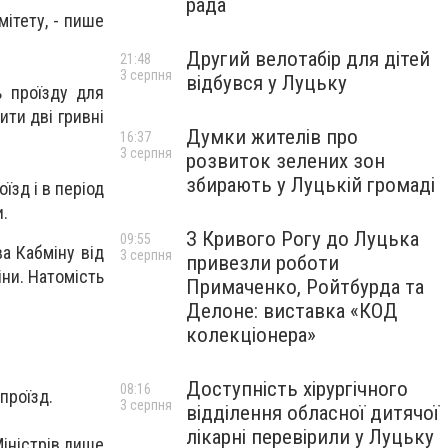
рада
мітету, - пише
Другий велотабір для дітей
21:48
3 серпня
відбувся у Луцьку
ь проїзду для
ити дві гривні
Думки жителів про
16:37
3 серпня
розвиток зелених зон
збирають у Луцькій громаді
їзд і в період
и.
З Кривого Рогу до Луцька
09:55
а Кабміну від
3 серпня
привезли роботи
іни. Натомість
Примаченко, Ройтбурда та
Делоне: виставка «КОД
колекціонера»
Доступність хірургічного
08:16
проїзд.
3 серпня
відділення обласної дитячої
лікарні перевірили у Луцьку
Міністрів лише