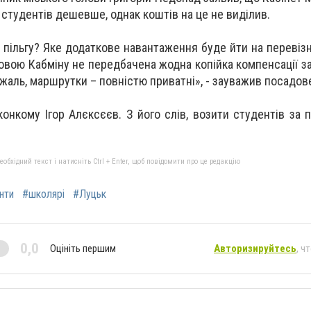
 студентів дешевше, однак коштів на це не виділив.
 пільгу? Яке додаткове навантаження буде йти на перевізн
овою Кабміну не передбачена жодна копійка компенсації з
 жаль, маршрутки – повністю приватні», - зауважив посадов
онкому Ігор Алєксєєв. З його слів, возити студентів за п
бхідний текст і натисніть Ctrl + Enter, щоб повідомити про це редакцію
нти
#школярі
#Луцьк
0,0
Оцініть першим
Авторизируйтесь
, ч