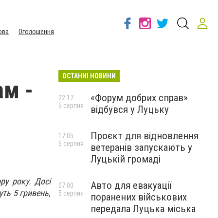
ова
Оголошення
ОСТАННІ НОВИНИ
м -
«Форум добрих справ»
22:17
5 серпня
відбувся у Луцьку
Проєкт для відновлення
17:05
5 серпня
ветеранів запускають у
Луцькій громаді
ру року. Досі
Авто для евакуації
07:00
уть 5 гривень,
5 серпня
поранених військових
передала Луцька міська