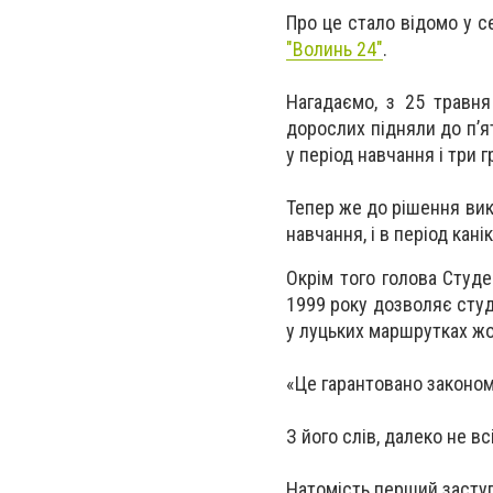
Про це стало відомо у се
"Волинь 24"
.
Нагадаємо, з 25 травня
дорослих підняли до п’ят
у період навчання і три г
Тепер же до рішення вико
навчання, і в період кан
Окрім того голова Студе
1999 року дозволяє студ
у луцьких маршрутках жо
«Це гарантовано законом,
З його слів, далеко не в
Натомість перший заступ