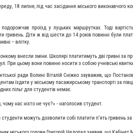
реду, 18 липня, під час засідання міського виконавчого ко
 подорожчав проїзд у луцьких маршрутках. Тоді вартіст
и гривень. Діти ж від шести до 14 років повинні були плат
ривні – влітку.
нкому внесли зміни. Школярі платитимуть дві гривні за про
ікул. При цьому вони повинні носити з собою учнівські квитк
нтської ради Волині Віталій Сніжко зауважив, що Постанов
ентам їздити у міському пасажирському транспорті за півц
дних пільг для студентів немає.
 чому нас ніхто не чує?» - наголосив студент.
сі студенти можуть дозволити собі платити п'ять гривень за 
ник міського голови Григорій Недопад заявив, що Кабінет 