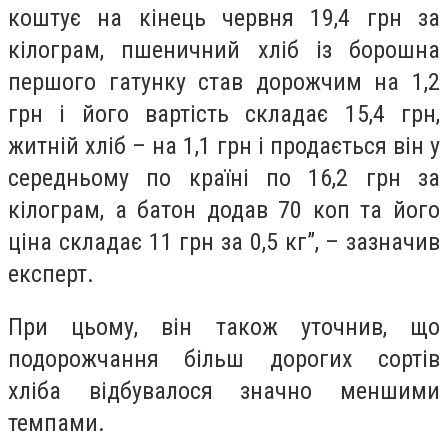
коштує на кінець червня 19,4 грн за
кілограм, пшеничний хліб із борошна
першого гатунку став дорожчим на 1,2
грн і його вартість складає 15,4 грн,
житній хліб – на 1,1 грн і продається він у
середньому по країні по 16,2 грн за
кілограм, а батон додав 70 коп та його
ціна складає 11 грн за 0,5 кг”, – зазначив
експерт.
При цьому, він також уточнив, що
подорожчання більш дорогих сортів
хліба відбувалося значно меншими
темпами.