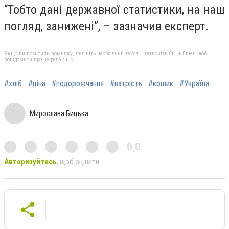
“Тобто дані державної статистики, на наш
погляд, занижені”, – зазначив експерт.
Якщо ви помітили помилку, виділіть необхідний текст і натисніть Ctrl + Enter, щоб
повідомити про це редакцію
#хліб
#ціна
#подорожчання
#ватрість
#кошик
#Україна
Мирослава Бицька
0,0
Авторизуйтесь
, щоб оцінити