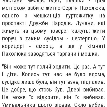
Частини меблів, одяг, пляшки - цим
мотлохом забите житло Сергія Пахолюка,
одного з мешканців гуртожитку на
проспекті Дружби Народів. Лучани, які
живуть на цьому поверсі, кажуть: жити
поруч з таким сусідом - нестерпно. У
коридорі - сморід, а ще у кімнаті
Пахолюка заводяться таргани і мошка.
"Він може тут голий ходити. Це раз. А тут
і діти. Колись тут нас не було вдома,
сусідка лише була, він тут взяв, підпалив.
Це добре, що хтось був. Двері вибиває.
Не може їх відкрити, він їх вибиває.
Умивальника цього зірвав. Скло вибив.