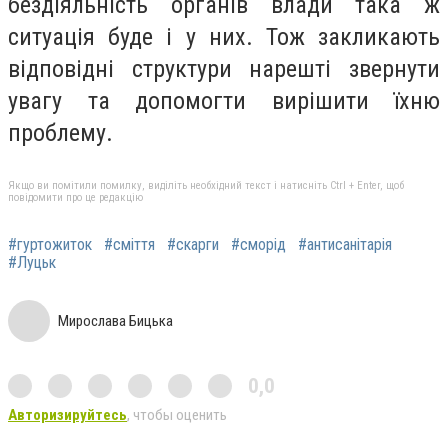
бездіяльність органів влади така ж
ситуація буде і у них. Тож закликають
відповідні структури нарешті звернути
увагу та допомогти вирішити їхню
проблему.
Якщо ви помітили помилку, виділіть необхідний текст і натисніть Ctrl + Enter, щоб
повідомити про це редакцію
#гуртожиток
#сміття
#скарги
#сморід
#антисанітарія
#Луцьк
Мирослава Бицька
0,0
Авторизируйтесь
, чтобы оценить