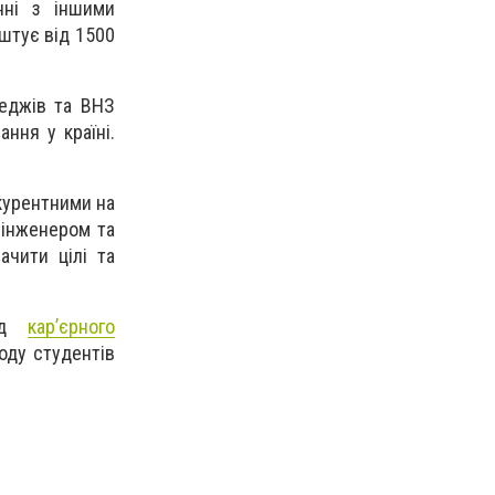
нні з іншими
штує від 1500
леджів та ВНЗ
ння у країні.
нкурентними на
 інженером та
чити цілі та
від
кар’єрного
оду студентів