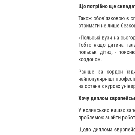
Що потрібно ще склада
Також обов'язковою є сп
отримати не лише безкош
«Польські вузи на сього
Тобто якщо дитина тала
польські діти», - поясн
кордоном.
Раніше за кордон їзди
найпопулярніші професії
на останніх курсах уніве
Хочу диплом європейсь
У волинських вишах запе
проблемою знайти роботу 
Щодо диплома європейськ