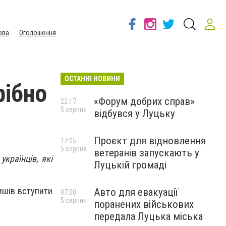
ова
Оголошення
ОСТАННІ НОВИНИ
рібно
«Форум добрих справ»
22:17
5 серпня
відбувся у Луцьку
Проєкт для відновлення
17:05
5 серпня
ветеранів запускають у
українців, які
Луцькій громаді
ишів вступити
Авто для евакуації
07:00
5 серпня
поранених військових
передала Луцька міська