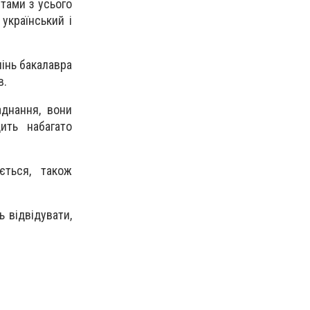
тами з усього
український і
інь бакалавра
в.
днання, вони
ить набагато
ється, також
ь відвідувати,