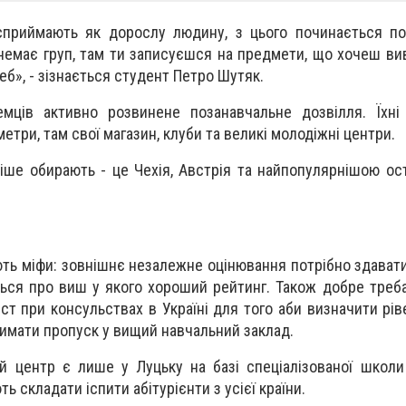
сприймають як дорослу людину, з цього починається по
немає груп, там ти записуєшся на предмети, що хочеш вив
еб», - зізнається студент Петро Шутяк.
емців активно розвинене позанавчальне дозвілля. Їхні
етри, там свої магазин, клуби та великі молодіжні центри.
тіше обирають - це Чехія, Австрія та найпопулярнішою ост
ють міфи: зовнішнє незалежне оцінювання потрібно здавати
ться про виш у якого хороший рейтинг. Також добре треба
ст при консульствах в Україні для того аби визначити рів
имати пропуск у вищий навчальний заклад.
кий центр є лише у Луцьку на базі спеціалізованої шко
ь складати іспити абітурієнти з усієї країни.