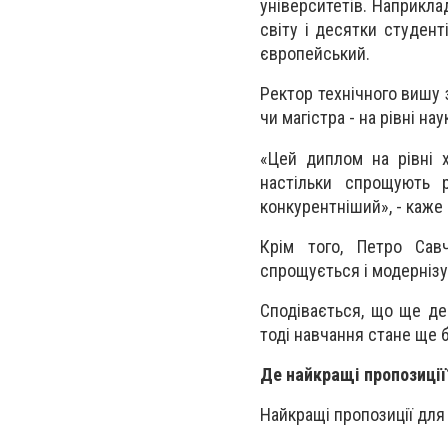
університетів. Наприкла
світу і десятки студен
європейський.
Ректор технічного вишу 
чи магістра - на рівні на
«Цей диплом на рівні 
настільки спрощують 
конкурентніший», - каже
Крім того, Петро Сав
спрощується і модернізу
Сподівається, що ще дек
тоді навчання стане ще 
Де найкращі пропозиції
Найкращі пропозиції для