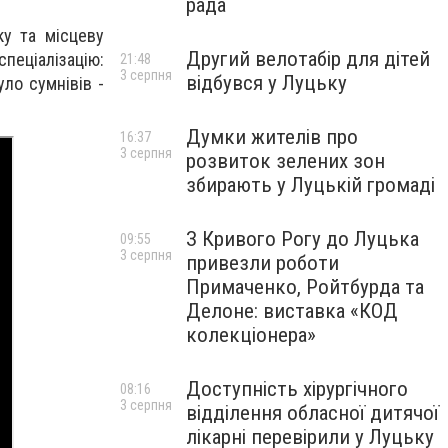
рада
ку та місцеву
Другий велотабір для дітей
пеціалізацію:
21:48
3 серпня
відбувся у Луцьку
уло сумнівів -
Думки жителів про
16:37
3 серпня
розвиток зелених зон
збирають у Луцькій громаді
З Кривого Рогу до Луцька
09:55
3 серпня
привезли роботи
Примаченко, Ройтбурда та
Делоне: виставка «КОД
колекціонера»
Доступність хірургічного
08:16
3 серпня
відділення обласної дитячої
лікарні перевірили у Луцьку