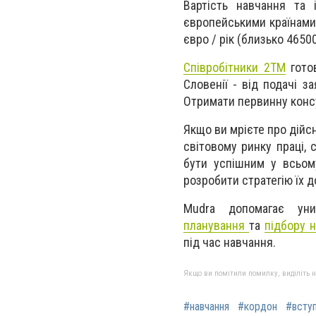
Вартість навчання та 
європейськими країнами.
євро / рік (близько 4650
Співробітники 2ТМ
готов
Словенії - від подачі 
Отримати первинну кон
Якщо ви мрієте про дійс
світовому ринку праці, 
бути успішним у всьо
розробити стратегію їх 
Mudra допомагає ун
планування
та
підбору 
під час навчання.
Якщо ви помітили помилку, виділіть нео
#навчання
#кордон
#всту