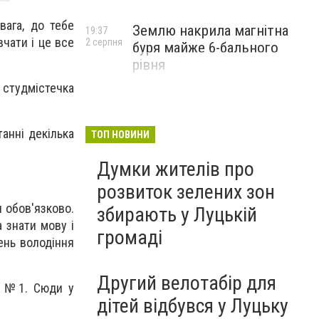
вага, до тебе
Землю накрила магнітна
19:37
чати і це все
2 серпня
буря майже 6-бального
рівня
 студмістечка
анні декілька
ТОП НОВИНИ
Думки жителів про
розвиток зелених зон
 обов'язково.
збирають у Луцькій
 знати мову і
громаді
ень володіння
Другий велотабір для
ли №1. Сюди у
дітей відбувся у Луцьку