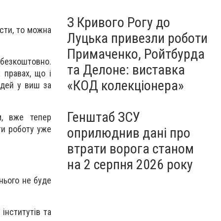
З Кривого Рогу до
асти, то можна
Луцька привезли роботи
Примаченко, Ройтбурда
 безкоштовно.
та Делоне: виставка
 правах, що і
«КОД колекціонера»
юдей у виш за
Генштаб ЗСУ
м, вже тепер
ти роботу уже
оприлюднив дані про
втрати ворога станом
на 2 серпня 2026 року
нього не буде
інститутів та