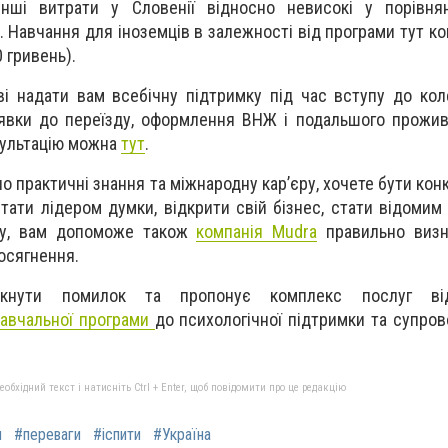
інші витрати у Словенії відносно невисокі у порівня
 Навчання для іноземців в залежності від програми тут ко
0 гривень).
і надати вам всебічну підтримку під час вступу до ко
заявки до переїзду, оформлення ВНЖ і подальшого прожива
сультацію можна
тут
.
но практичні знання та міжнародну кар’єру, хочете бути ко
стати лідером думки, відкрити свій бізнес, стати відомим
му, вам допоможе також
компанія Mudra
правильно визна
досягнення.
икнути помилок та пропонує комплекс послуг 
навчальної програми
до психологічної підтримки та супров
бхідний текст і натисніть Ctrl + Enter, щоб повідомити про це редакцію
п
#переваги
#іспити
#Україна