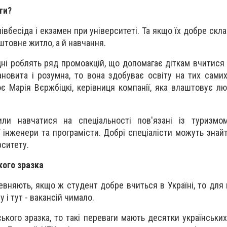
ти?
івбесіда і екзамен при університеті. Та якщо їх добре скл
товне житло, а й навчання.
дні роблять ряд промоакцій, що допомагає діткам вчитися
новита і розумна, то вона здобуває освіту на тих самих
ює Марія Вєржбіцкі, керівниця компанії, яка влаштовує л
ли навчатися на спеціальності пов'язані із туризмо
 інженери та програмісти. Добрі спеціалісти можуть знай
рситету.
кого зразка
вняють, якщо ж студент добре вчиться в Україні, то для 
і тут - вакансій чимало.
ого зразка, то такі переваги мають десятки українських 