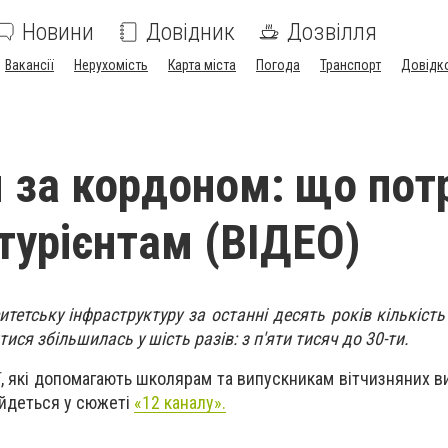
Новини
Довідник
Дозвілля
Вакансії
Нерухомість
Карта міста
Погода
Транспорт
Довідк
 за кордоном: що пот
ітурієнтам (ВІДЕО)
тетську інфраструктуру за останні десять років кількість 
ся збільшилась у шість разів: з п'яти тисяч до 30-ти.
ї, які допомагають школярам та випускникам вітчизняних в
- йдеться у сюжеті
«12 каналу».