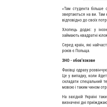
«Там студента більше 
звертаються на ви. Там 
відповідно до своїх потр
Хлопець додає: у іноз
займають квадратні кілом
Серед країн, які найчас
років є Польща.
ЗНО - обов'язкове
Фахівці одразу розвінчу
Це у випадку, коли йде
складати спеціальний те
мовою і таким чином отр
На західній Україні та
визначені дні приїжджают