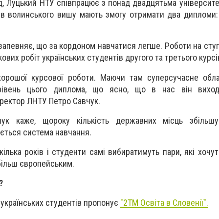
д, Луцький НТУ співпрацює з понад двадцятьма університе
тів волинського вишу мають змогу отримати два дипломи: 
запевняє, що за кордоном навчатися легше. Роботи на ступ
укових робіт українських студентів другого та третього курсі
хорошої курсової роботи. Маючи там суперсучасне обла
рівень цього диплома, що ясно, що в нас він виход
 ректор ЛНТУ Петро Савчук.
чук каже, щороку кількість державних місць збільшу
ється система навчання.
ілька років і студенти самі вибиратимуть пари, які хочут
більш європейським.
?
 українських студентів пропонує
"2TM Освіта в Словенії".