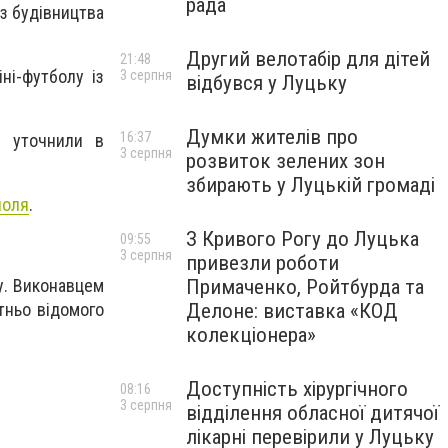
рада
із будівництва
Другий велотабір для дітей
21:48
ні-футболу із
3 серпня
відбувся у Луцьку
Думки жителів про
16:37
 - уточнили в
3 серпня
розвиток зелених зон
збирають у Луцькій громаді
поля
.
З Кривого Рогу до Луцька
09:55
3 серпня
привезли роботи
лу. Виконавцем
Примаченко, Ройтбурда та
тньо відомого
Делоне: виставка «КОД
колекціонера»
Доступність хірургічного
08:16
3 серпня
відділення обласної дитячої
лікарні перевірили у Луцьку