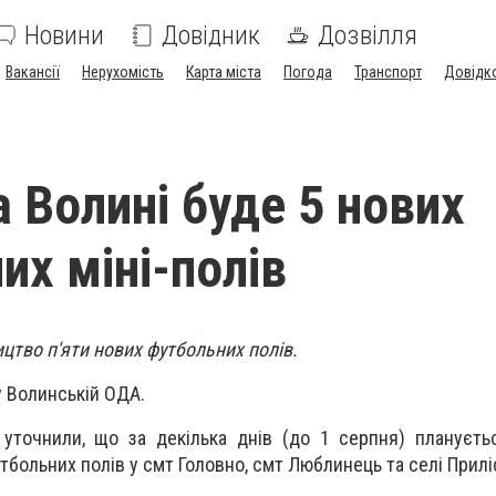
Новини
Довідник
Дозвілля
Вакансії
Нерухомість
Карта міста
Погода
Транспорт
Довідк
а Волині буде 5 нових
их міні-полів
ицтво п'яти нових футбольних полів.
 Волинській ОДА.
 уточнили, що за декілька днів (до 1 серпня) плануєт
тбольних полів у смт Головно, смт Люблинець та селі Прилі