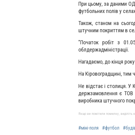
При цьому, за даними ОД
футбольних полів у села
Також, станом на сього
штучним покриттям в селі
"Початок робіт з 01.0
облдержадміністрації.
Нагадаємо, до кінця рок
На Кіровоградщині, тим ч
Не відстає і столиця. У
держзамовлення є ТОВ 
виробника штучного покр
Якщо ви помітили помилку, виділіть нео
#міні-поля
#футбол
#буді