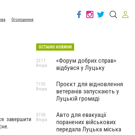
ова
Оголошення
ОСТАННІ НОВИНИ
«Форум добрих справ»
22:17
Вчора
відбувся у Луцьку
Проєкт для відновлення
17:05
Вчора
ветеранів запускають у
Луцькій громаді
Авто для евакуації
07:00
ься завершити
Вчора
поранених військових
сне.
передала Луцька міська