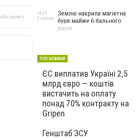
Землю накрила магнітна
19:37
тобы оценить
2 серпня
буря майже 6-бального
рівня
ТОП НОВИНИ
ЄС виплатив Україні 2,5
млрд євро — коштів
вистачить на оплату
понад 70% контракту на
Gripen
Генштаб ЗСУ