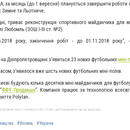
А, за місяць (до 1 вересня) планується завершити роботи 
х Зимне та Льотниче.
дні, триває реконструкція спортивного майданчика для мі
 Любомль (ЗОШ І-ІІІ ст. №2).
5.2018 року, закінчення робіт - до 01.11.2018 року",
у на Дніпропетровщині з'явиться 23 нових футбольних
міні-
асом, з’явилося вже шість нових футбольних міні-полів.
 Києві будують кілька десятків міні-майданчиків для футбо
“
ФФУ Продакшн
”. Компанія працює за технологією всесві
иття Polytan.
бхідний текст і натисніть Ctrl + Enter, щоб повідомити про це редакцію
вництво
#Волинь
#Україна