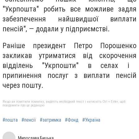
"Укрпошта" робить все можливе задля
забезпечення найшвидшої виплати
пенсій", — додали у підприємстві.
Раніше президент Петро
Порошенко
закликав
утриматися від скорочення
відділень "Укрпошти" в селах і
припинення послуг з виплати пенсій
через пошту.
Якщо ви помітили помилку, виділіть необхідний текст і натисніть Ctrl + Enter, щоб
повідомити про це редакцію
#пошта
#пенсії
#затримка
#Фонд
#Україна
Мирослава Бицька