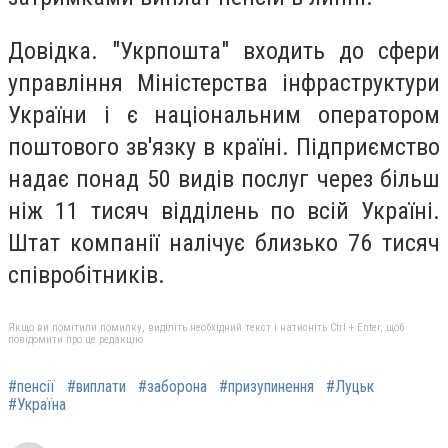
Довідка. "Укрпошта" входить до сфери
управління Міністерства інфраструктури
України і є національним оператором
поштового зв'язку в країні. Підприємство
надає понад 50 видів послуг через більш
ніж 11 тисяч відділень по всій Україні.
Штат компанії налічує близько 76 тисяч
співробітників.
Якщо ви помітили помилку, виділіть необхідний текст і натисніть Ctrl + Enter, щоб
повідомити про це редакцію
#пенсії
#виплати
#заборона
#призупинення
#Луцьк
#Україна