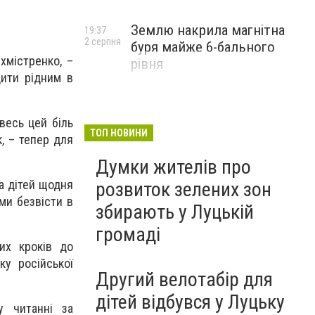
Землю накрила магнітна
19:37
2 серпня
буря майже 6-бального
хмістренко, –
рівня
дити рідним в
весь цей біль
ТОП НОВИНИ
к, – тепер для
Думки жителів про
та дітей щодня
розвиток зелених зон
ми безвісти в
збирають у Луцькій
громаді
их кроків до
ку російської
Другий велотабір для
дітей відбувся у Луцьку
у читанні за