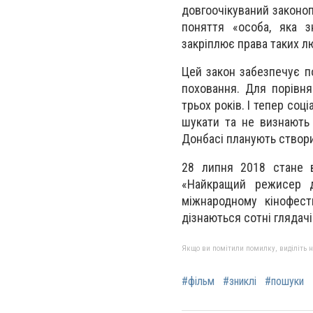
довгоочікуваний законоп
поняття «особа, яка з
закріплює права таких лю
Цей закон забезпечує п
поховання. Для порівн
трьох років. І тепер соц
шукати та не визнають 
Донбасі планують створит
28 липня 2018 стане в
«Найкращий режисер д
міжнародному кінофест
дізнаються сотні глядачі
Якщо ви помітили помилку, виділіть нео
#фільм
#зниклі
#пошуки