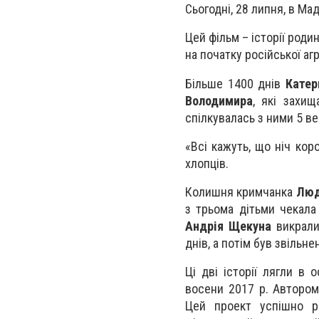
Сьогодні, 28 липня, в Ма
Цей фільм – історії роди
на початку російської агре
Більше 1400 днів
Катер
Володимира
, які захи
спілкувалась з ними 5 ве
«Всі кажуть, що ніч кор
хлопців.
Колишня кримчанка
Люд
з трьома дітьми чекала
Андрія Щекуна
викрали 
днів, а потім був звільне
Ці дві історії лягли в
восени 2017 р. Авторо
Цей проект успішно ре