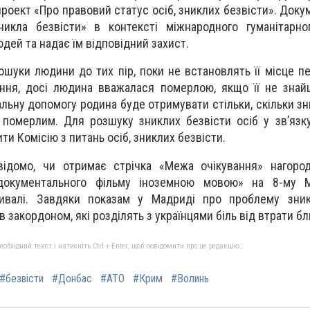
роект «Про правовий статус осіб, зниклих безвісти». Доку
никла безвісти» в контексті міжнародного гуманітарно
дей та надає їм відповідний захист.
ошуки людини до тих пір, поки не встановлять її місце п
яння, досі людина вважалася померлою, якщо її не зна
іальну допомогу родина буде отримувати стільки, скільки з
померлим. Для розшуку зниклих безвісти осіб у зв’язк
и Комісію з питань осіб, зниклих безвісти.
ідомо, чи отримає стрічка «Межа очікування» нагороду
окументального фільму іноземною мовою» на 8-му 
ивалі. Завдяки показам у Мадриді про проблему зник
в закордоном, які розділять з українцями біль від втрати бл
бхідний текст і натисніть Ctrl + Enter, щоб повідомити про це редакцію
#безвісти
#Донбас
#АТО
#Крим
#Волинь