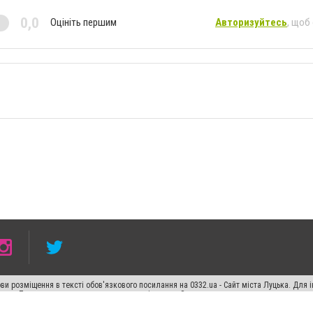
0,0
Оцініть першим
Авторизуйтесь
, щоб
ви розміщення в тексті обов'язкового посилання на 0332.ua - Сайт міста Луцька. Для
жерела. Порушення виняткових прав переслідується Законом.