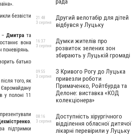
рада
аїна».
никли безвісти
Другий велотабір для дітей
21:48
3 серпня
відбувся у Луцьку
в –
Дмитра
та
Думки жителів про
16:37
Востаннє вона
3 серпня
розвиток зелених зон
ч поневірянь.
збирають у Луцькій громаді
ворить батько
З Кривого Рогу до Луцька
09:55
3 серпня
привезли роботи
після того, як
Примаченко, Ройтбурда та
о Євромайдану
Делоне: виставка «КОД
в у полоні 11
колекціонера»
 презентували
Доступність хірургічного
08:16
Цехмістренко
.
3 серпня
відділення обласної дитячої
 за підтримки
лікарні перевірили у Луцьку