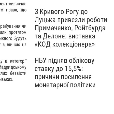
мент визначає
го права, що
З Кривого Рогу до
Луцька привезли роботи
еребування чи
Примаченко, Ройтбурда
йшли протягом
та Делоне: виставка
никлого будуть
«КОД колекціонера»
у з війною на
НБУ підняв облікову
 в категорії
Мадридському
ставку до 15,5%:
лих безвісти
причини посилення
изьких.
монетарної політики