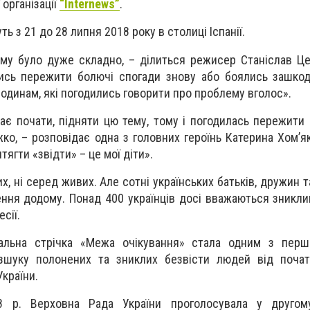
організації
“Internews”
.
 з 21 до 28 липня 2018 року в столиці Іспанії.
ьму було дуже складно, – ділиться режисер Станіслав Це
лись пережити болючі спогади знову або боялись зашко
родинам, які погодились говорити про проблему вголос».
ає почати, підняти цю тему, тому і погодилась пережити 
жко, – розповідає одна з головних героїнь Катерина Хом’я
тягти «звідти» – це мої діти».
х, ні серед живих. Але сотні українських батьків, дружин 
ення додому. Понад 400 українців досі вважаються зникли
есії.
альна стрічка «Межа очікування» стала одним з перш
озшуку полонених та зниклих безвісти людей від почат
України.
р. Верховна Рада України проголосувала у другом