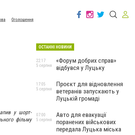
ова
Оголошення
ОСТАННІ НОВИНИ
«Форум добрих справ»
22:17
5 серпня
відбувся у Луцьку
Проєкт для відновлення
17:05
5 серпня
ветеранів запускають у
Луцькій громаді
апив у шорт-
Авто для евакуації
07:00
ьного фільму
5 серпня
поранених військових
передала Луцька міська