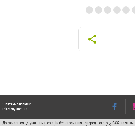
З питань реклами:
rek@citysites.ua
Допускається цитування матеріалів без отримання попередньої згоди 0332.ua за умо
гіперпосилання на цитовані статті не нижче другого абзацу в тексті або в якості д