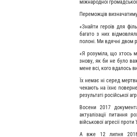
міжнародної громадської 
Переможців визначатимуть
«Знайти героїв для філ
багато з них відмовля
полоні. Ми вдячні двом 
«Я розуміла, що хтось м
знову, як би не було ва
мене всі, кого вдалось ви
Їх немає ні серед мертви
чекають на їхнє поверн
результаті російської агр
Восени 2017 документ
актуалізації питання р
військової агресії проти 
А вже 12 липня 2018 