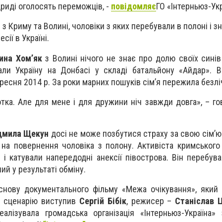
дриді оголосять переможців, -
повідомляє
ГО «Інтерньюз-Укр
н з Криму та Волині, чоловіки з яких перебували в полоні і з
сії в Україні.
ина Хом’як
з Волині нічого не знає про долю своїх сині
щали Україну на Донбасі у складі батальйону «Айдар». 
ресня 2014 р. За роки марних пошуків сім’я пережила безлі
отка. Але для мене і для дружини ніч завжди довга», – го
мила Щекун
досі не може позбутися страху за свою сім’ю 
 на повернення чоловіка з полону. Активіста кримськог
і катували напередодні анексії півострова. Він перебува
ний у результаті обміну.
 основу документального фільму «Межа очікування», який
м сценарію виступив
Сергій Бібік
, режисер –
Станіслав 
алізувала громадська організація «Інтерньюз-Україна»