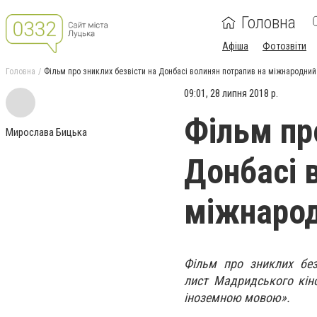
Головна
Афіша
Фотозвіти
Головна
Фільм про зниклих безвісти на Донбасі волинян потрапив на міжнародний
09:01, 28 липня 2018 р.
Фільм пр
Мирослава Бицька
Донбасі 
міжнарод
Фільм про зниклих бе
лист Мадридського кін
іноземною мовою».