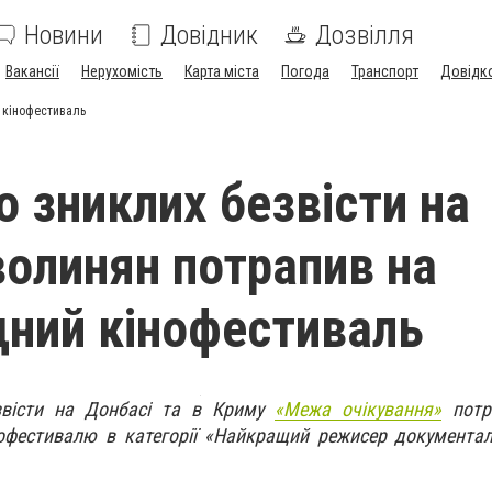
Новини
Довідник
Дозвілля
Вакансії
Нерухомість
Карта міста
Погода
Транспорт
Довідк
 кінофестиваль
о зниклих безвісти на
волинян потрапив на
ний кінофестиваль
звісти на Донбасі та в Криму
«Межа очікування»
потр
офестивалю в категорії «Найкращий режисер документал