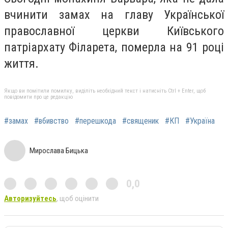
вчинити замах на главу Української
православної церкви Київського
патріархату Філарета, померла на 91 році
життя.
Якщо ви помітили помилку, виділіть необхідний текст і натисніть Ctrl + Enter, щоб
повідомити про це редакцію
#замах
#вбивство
#перешкода
#священик
#КП
#Україна
Мирослава Бицька
0,0
Авторизуйтесь
, щоб оцінити