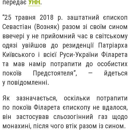
передає
УНН
.
“25 травня 2018 р. заштатний єпископ
Севастіан (Возняк) разом зі своїм сином
ввечері у не прийомний час в світському
одязі увійшов до резиденції Патріарха
Київського і всієї Руси-України Філарета
та мав намір потрапити до особистих
покоїв Предстоятеля”, — йдеться
у повідомленні.
Як зазначається, оскільки потрапити
по покоїв Філарета єпископу не вдалося,
він застосував сльозогінний газ щодо
монахині, після чого втік разом із сином.