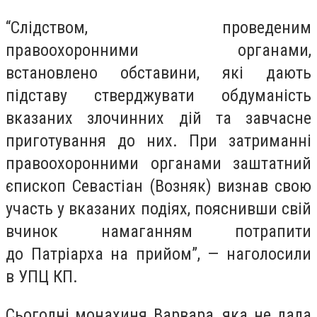
“Слідством, проведеним
правоохоронними органами,
встановлено обставини, які дають
підставу стверджувати обдуманість
вказаних злочинних дій та завчасне
приготування до них. При затриманні
правоохоронними органами заштатний
єпископ Севастіан (Возняк) визнав свою
участь у вказаних подіях, пояснивши свій
вчинок намаганням потрапити
до Патріарха на прийом”, — наголосили
в УПЦ КП.
Сьогодні монахиня Варвара, яка не дала