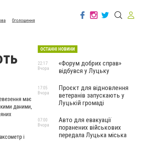
ова
Оголошення
ОСТАННІ НОВИНИ
ють
«Форум добрих справ»
22:17
Вчора
відбувся у Луцьку
Проєкт для відновлення
17:05
Вчора
ветеранів запускають у
ревезення має
Луцькій громаді
еякими даними,
няних
Авто для евакуації
07:00
Вчора
поранених військових
передала Луцька міська
таксометр і