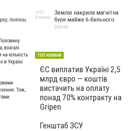
Землю накрила магнітна
19:37
2 серпня
буря майже 6-бального
рху, полосы,
рівня
 Половину
, взагалі
 на кількість
ТОП НОВИНИ
і в Україні
ЄС виплатив Україні 2,5
млрд євро — коштів
новими
вистачить на оплату
езення. Тож,
понад 70% контракту на
гами.
Gripen
Генштаб ЗСУ