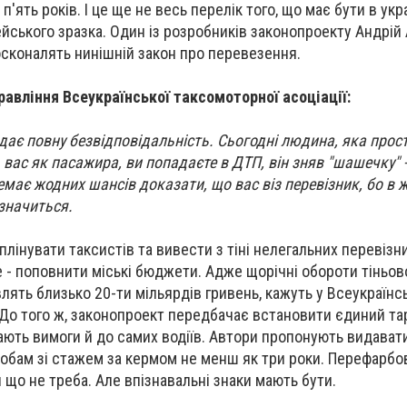
п'ять років. І це ще не весь перелік того, що має бути в укр
ейського зразка. Один із розробників законопроекту Андрій
осконалять нинішній закон про перевезення.
равління Всеукраїнської таксомоторної асоціації:
в дає повну безвідповідальність. Сьогодні людина, яка прос
вас як пасажира, ви попадаєте в ДТП, він зняв "шашечку" - 
 немає жодних шансів доказати, що вас віз перевізник, бо в
 значиться.
інувати таксистів та вивести з тіні нелегальних перевізни
ще - поповнити міські бюджети. Адже щорічні обороти тіньов
лять близько 20-ти мільярдів гривень, кажуть у Всеукраїнс
. До того ж, законопроект передбачає встановити єдиний та
ають вимоги й до самих водіїв. Автори пропонують видавати
особам зі стажем за кермом не менш як три роки. Перефарбо
и що не треба. Але впізнавальні знаки мають бути.