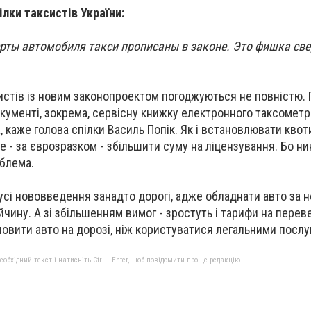
ілки таксистів України:
ерты автомобиля такси прописаны в законе. Это фишка све
ксистів із новим законопроектом погоджуються не повністю.
окументі, зокрема, сервісну книжку електронного таксометра
, каже голова спілки Василь Попік. Як і встановлювати квоти
е - за єврозразком - збільшити суму на ліцензування. Бо нин
облема.
усі нововведення занадто дорогі, адже обладнати авто за 
йчину. А зі збільшенням вимог - зростуть і тарифи на перев
ловити авто на дорозі, ніж користуватися легальними послу
бхідний текст і натисніть Ctrl + Enter, щоб повідомити про це редакцію