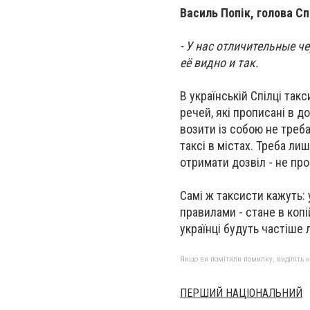
Василь Попік, голова Сп
- У нас отличительные ч
её видно и так.
В українській Спілці та
речей, які прописані в д
возити із собою не треба
таксі в містах. Треба лиш
отримати дозвіл - не пр
Самі ж таксисти
кажуть: 
правилами - стане в копі
українці будуть частіше 
Якщо ви помітили помилку, виділіть нео
ПЕРШИЙ НАЦІОНАЛЬНИЙ