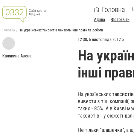
Головна
Афіша
Фотозвіти
Головна
На українських таксистів чекають інші правила роботи
12:38, 6 листопада 2012 р.
На украї
Калякина Алена
інші пра
На українських таксисті
вивести з тіні компанії,
таких - 85%. А в Києві м
таксистів - у сюжеті далі
Не тільки "шашечки", а щ