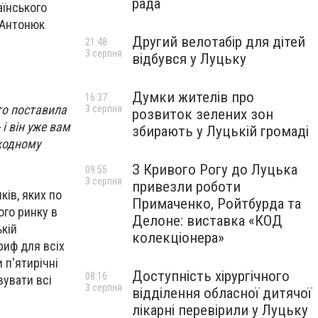
рада
аїнського
 Антонюк
Другий велотабір для дітей
21:48
3 серпня
відбувся у Луцьку
Думки жителів про
16:37
то поставила
3 серпня
розвиток зелених зон
і він уже вам
збирають у Луцькій громаді
 жодному
З Кривого Рогу до Луцька
09:55
3 серпня
привезли роботи
ків, яких по
Примаченко, Ройтбурда та
ого ринку в
Делоне: виставка «КОД
ькій
колекціонера»
риф для всіх
 п'ятирічні
Доступність хірургічного
08:16
вувати всі
3 серпня
відділення обласної дитячої
лікарні перевірили у Луцьку