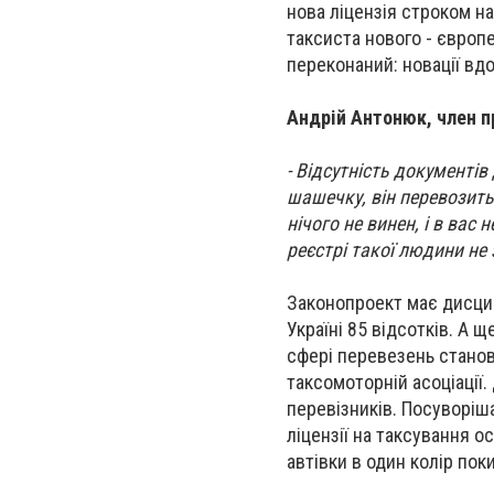
нова ліцензія строком на 
таксиста нового - європ
переконаний: новації вд
Андрій Антонюк, член п
- Відсутність документі
шашечку, він перевозить 
нічого не винен, і в вас
реєстрі такої людини не
Законопроект має дисципл
Україні 85 відсотків. А 
сфері перевезень станов
таксомоторній асоціації
перевізників. Посуворіш
ліцензії на таксування 
автівки в один колір пок