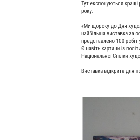
Тут експонуються кращі 
року.
«Ми щороку до Дня худож
найбільша виставка за ос
представлено 100 робіт у
Є навіть картини із полі
Нацiональної Спiлки худ
Виставка відкрита для п