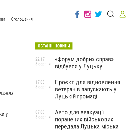
ова
Оголошення
ОСТАННІ НОВИНИ
«Форум добрих справ»
22:17
5 серпня
відбувся у Луцьку
)
Проєкт для відновлення
17:05
5 серпня
ветеранів запускають у
нських
Луцькій громаді
Авто для евакуації
07:00
ки у
5 серпня
поранених військових
передала Луцька міська