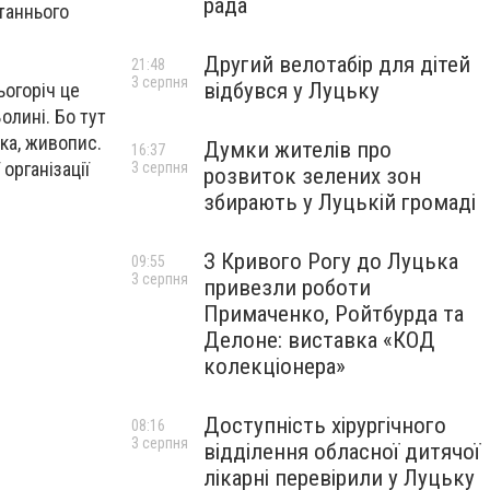
рада
таннього
Другий велотабір для дітей
21:48
3 серпня
відбувся у Луцьку
ьогоріч це
олині. Бо тут
ка, живопис.
Думки жителів про
16:37
органiзацiї
3 серпня
розвиток зелених зон
збирають у Луцькій громаді
З Кривого Рогу до Луцька
09:55
3 серпня
привезли роботи
Примаченко, Ройтбурда та
Делоне: виставка «КОД
колекціонера»
Доступність хірургічного
08:16
3 серпня
відділення обласної дитячої
лікарні перевірили у Луцьку