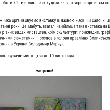
роботи 70-ти волинських художників, створені протягом ос
ника організовуємо виставку із назвою «Осінній салон». Ц
танні роки. Це, мабуть, взагалі найбільша така виставка на В
 різних видах мистецтва, крім скульптури: прикладне, графі
тичними сюжетами», – розповів голова правління Волинської 
ожникiв України Володимир Марчук.
оціновувачів мистецтва до 10 листопада.
малярство8