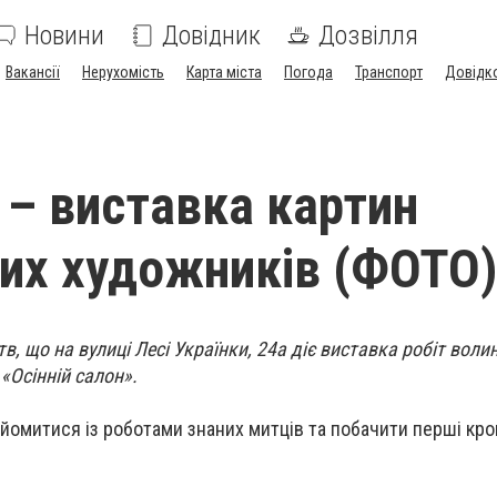
Новини
Довідник
Дозвілля
Вакансії
Нерухомість
Карта міста
Погода
Транспорт
Довідк
 – виставка картин
их художників (ФОТО
тв, що на вулиці Лесі Українки, 24а діє виставка робіт воли
 «Осінній салон».
йомитися із роботами знаних митців та побачити перші кро