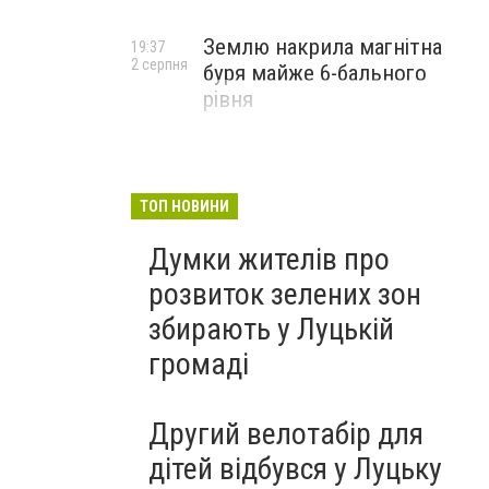
Землю накрила магнітна
19:37
2 серпня
буря майже 6-бального
рівня
ТОП НОВИНИ
Думки жителів про
розвиток зелених зон
збирають у Луцькій
громаді
Другий велотабір для
дітей відбувся у Луцьку