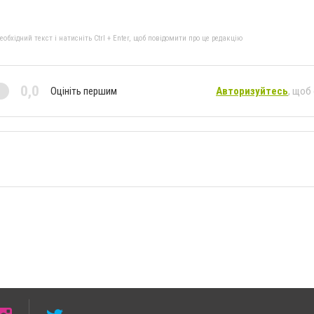
бхідний текст і натисніть Ctrl + Enter, щоб повідомити про це редакцію
0,0
Оцініть першим
Авторизуйтесь
, щоб